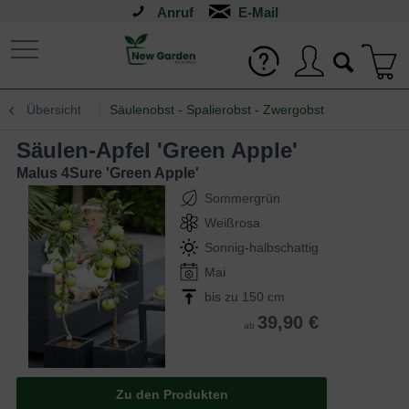
Anruf
Übersicht
Säulenobst - Spalierobst - Zwergobst
Säulen-Apfel 'Green Apple'
Malus 4Sure 'Green Apple'
Sommergrün
Weißrosa
Sonnig-halbschattig
Mai
bis zu 150 cm
39,90 €
ab
Zu den Produkten