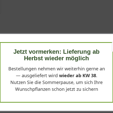
Sure 'Sweet Cherry'"
Jetzt vormerken: Lieferung ab
Herbst wieder möglich
Bestellungen nehmen wir weiterhin gerne an
— ausgeliefert wird
wieder ab KW 38
.
Nutzen Sie die Sommerpause, um sich Ihre
Wunschpflanzen schon jetzt zu sichern
 üppigen Blüte. Im Sommer folgen aromatische Kirschen, die bei un
agend.