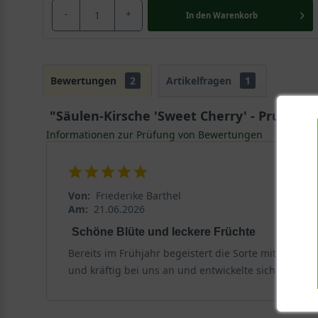
-
+
In den
Warenkorb
Bewertungen
2
Artikelfragen
1
"Säulen-Kirsche 'Sweet Cherry' - Prunus 4
Informationen zur Prüfung von Bewertungen
Von:
Friederike Barthel
Am:
21.06.2026
Schöne Blüte und leckere Früchte
Bereits im Frühjahr begeistert die Sorte mit ihrer
und kräftig bei uns an und entwickelte sich hervorr