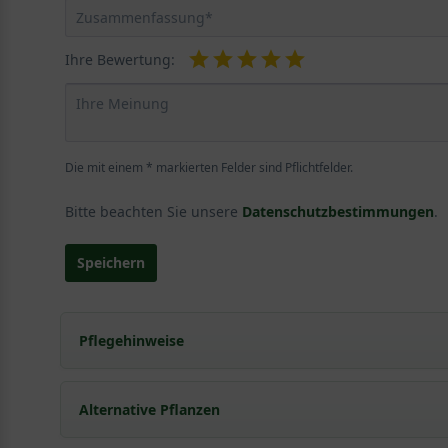
Ihre Bewertung:
Die mit einem * markierten Felder sind Pflichtfelder.
Bitte beachten Sie unsere
Datenschutzbestimmungen
.
Speichern
Pflegehinweise
Pflanz- und Pflegetipps Prunus 4Sure 'Sweet Che
Alternative Pflanzen
Mit ein paar kleinen Tipps und Tricks kann man Garte