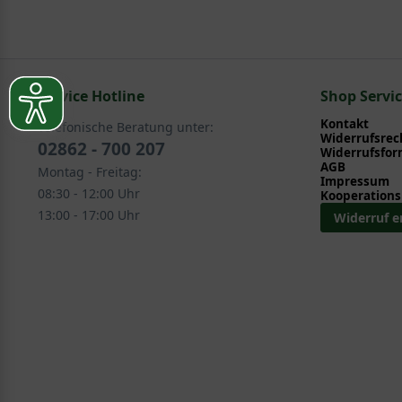
Pflege- und Pflanztipps
, wo Sie zahlreiche Information
Sie suchen eine Alternative?
Pflegeanleitung zum Download an, die Sie nachstehe
In folgenden Kategorien finden Sie schöne Alternativen
Service Hotline
Obst - Früchte > Säulenobst - Spalierobst
Shop Servi
Kontakt
Telefonische Beratung unter:
Widerrufsrec
02862 - 700 207
Widerrufsfor
AGB
Montag - Freitag:
Impressum
08:30 - 12:00 Uhr
Kooperations
13:00 - 17:00 Uhr
Widerruf e