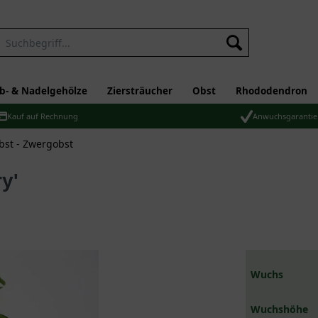
b- & Nadelgehölze
Ziersträucher
Obst
Rhododendron
Kauf auf Rechnung
Anwuchsgarantie
bst - Zwergobst
y'
Wuchs
Wuchshöhe