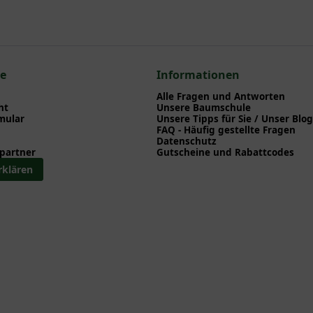
en zu Pflanzzeitpunkt, Pflege, Bewässerung etc. finden können. Al
nd herunterladen können.
 zum hier gezeigten Artikel Prunus 4Sure 'Sweet Cherry' / Säulenk
ce
Informationen
Alle Fragen und Antworten
ht
Unsere Baumschule
mular
Unsere Tipps für Sie / Unser Blog
FAQ - Häufig gestellte Fragen
Datenschutz
partner
Gutscheine und Rabattcodes
rklären