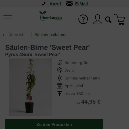
Anruf
Übersicht
Säulenobstbäume
Säulen-Birne 'Sweet Pear'
Pyrus 4Sure 'Sweet Pear'
Sommergrün
Weiß
Sonnig-halbschattig
April - Mai
bis zu 150 cm
44,95 €
ab
Zu den Produkten