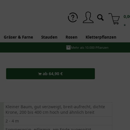
0,0
*
Gräser & Farne
Stauden
Rosen
Kletterpflanzen
Mehr als 10.000 Pflanzen
ab 64,90 €
Kleiner Baum, gut verzweigt, breit-aufrecht, dichte
Krone, 200 bis 400 cm hoch und ähnlich breit
2 - 4 m
Sommergrün, eiförmig, am Ende zugespitzt,