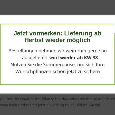
Qualität
Jetzt vormerken: Lieferung ab
 und war exakt in der beschriebenen Form erzogen. Der Aufbau war
Herbst wieder möglich
r Pflanzung wirkte das Spalier wie ein fertiges Gestaltungseleme
Bestellungen nehmen wir weiterhin gerne an
— ausgeliefert wird
wieder ab KW 38
.
Nutzen Sie die Sommerpause, um sich Ihre
Wunschpflanzen schon jetzt zu sichern
, aber die Qualität der Pflanze hat das sofort wieder ausgeglichen
ewachsen und macht jetzt ein richtig tolles Bild im Garten.