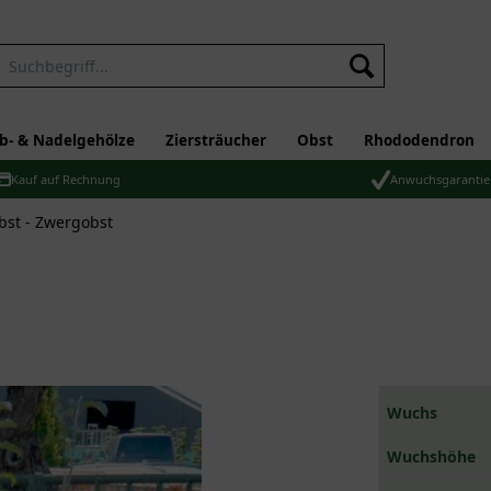
b- & Nadelgehölze
Ziersträucher
Obst
Rhododendron
Kauf auf Rechnung
Anwuchsgarantie
bst - Zwergobst
Wuchs
Wuchshöhe