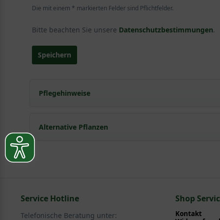
Die mit einem * markierten Felder sind Pflichtfelder.
Bitte beachten Sie unsere
Datenschutzbestimmungen
.
Speichern
Pflegehinweise
Pflanz- und Pflegetipps Malus 'Gloster' / Spalier
Alternative Pflanzen
Mit ein paar kleinen Tipps und Tricks kann man Garte
Pflege- und Pflanztipps
, wo Sie zahlreiche Information
Sie suchen eine Alternative?
Pflegeanleitung zum Download an, die Sie nachstehe
In folgenden Kategorien finden Sie schöne Alternativen 
Service Hotline
Obst - Früchte > Säulenobst - Spalierobst
Shop Servi
Kontakt
Telefonische Beratung unter: