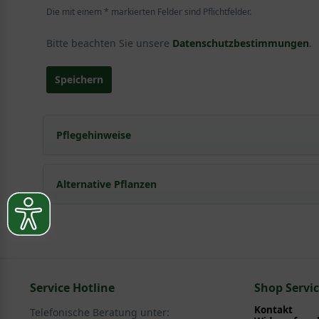
Die mit einem * markierten Felder sind Pflichtfelder.
Bitte beachten Sie unsere
Datenschutzbestimmungen
.
Speichern
Pflegehinweise
Pflanz- und Pflegetipps Malus 'Gloster' / Spalier
Alternative Pflanzen
Mit ein paar kleinen Tipps und Tricks kann man Garte
Pflege- und Pflanztipps
, wo Sie zahlreiche Information
Sie suchen eine Alternative?
Pflegeanleitung zum Download an, die Sie nachstehe
In folgenden Kategorien finden Sie schöne Alternativen 
Service Hotline
Obst - Früchte > Säulenobst - Spalierobst
Shop Servi
Kontakt
Telefonische Beratung unter: