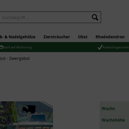
b- & Nadelgehölze
Ziersträucher
Obst
Rhododendron
Kauf auf Rechnung
Anwuchsgarantie
bst - Zwergobst
Wuchs
Wuchshöhe