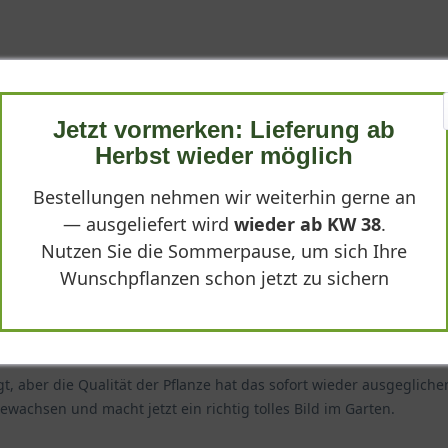
Qualität
Jetzt vormerken: Lieferung ab
 und war exakt in der beschriebenen Form erzogen. Der Aufbau war
Herbst wieder möglich
r Pflanzung wirkte das Spalier wie ein fertiges Gestaltungseleme
Bestellungen nehmen wir weiterhin gerne an
— ausgeliefert wird
wieder ab KW 38
.
Nutzen Sie die Sommerpause, um sich Ihre
Wunschpflanzen schon jetzt zu sichern
, aber die Qualität der Pflanze hat das sofort wieder ausgeglichen
ewachsen und macht jetzt ein richtig tolles Bild im Garten.