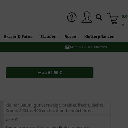
0,0
*
Gräser & Farne
Stauden
Rosen
Kletterpflanzen
Mehr als 10.000 Pflanzen
ab 64,90 €
Kleiner Baum, gut verzweigt, breit-aufrecht, dichte
Krone, 200 bis 400 cm hoch und ähnlich breit
2 - 4 m
Sommergrün, eiförmig, am Ende zugespitzt,