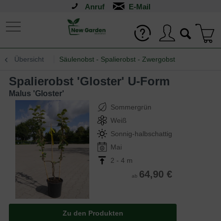
Anruf
Übersicht
Säulenobst - Spalierobst - Zwergobst
Spalierobst 'Gloster' U-Form
Malus 'Gloster'
Sommergrün
Weiß
Sonnig-halbschattig
Mai
2 - 4 m
64,90 €
ab
Zu den Produkten