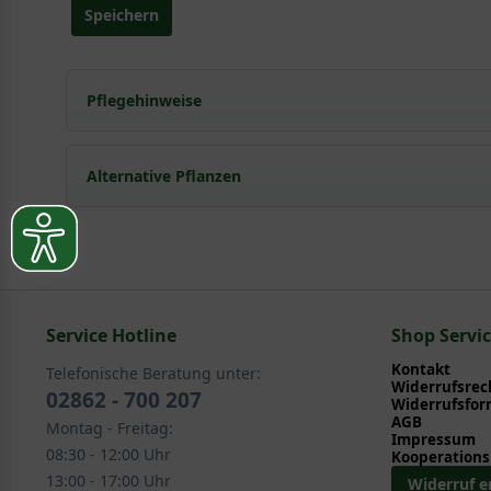
Speichern
Pflegehinweise
Pflanz- und Pflegetipps Malus 'Golden Delicious'
Alternative Pflanzen
Mit ein paar kleinen Tipps und Tricks kann man Garte
Pflege- und Pflanztipps
, wo Sie zahlreiche Information
Sie suchen eine Alternative?
Pflegeanleitung zum Download an, die Sie nachstehe
In folgenden Kategorien finden Sie schöne Alternativen
Service Hotline
Obst - Früchte > Säulenobst - Spalierobst
Shop Servi
Kontakt
Telefonische Beratung unter:
Widerrufsrec
02862 - 700 207
Widerrufsfor
AGB
Montag - Freitag:
Impressum
08:30 - 12:00 Uhr
Kooperations
13:00 - 17:00 Uhr
Widerruf e