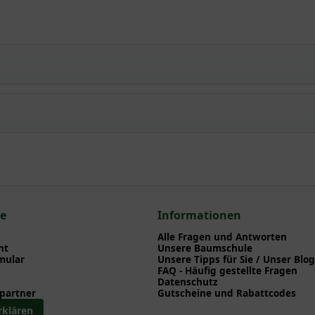
 / Spalierobst 'Golden Delicious' U-Form
npflanzen einen optimalen Start am neuen Standort geben. Auf der
en zu Pflanzzeitpunkt, Pflege, Bewässerung etc. finden können. Al
nd herunterladen können.
 zum hier gezeigten Artikel Malus 'Golden Delicious' / Spalierobst
ce
Informationen
Alle Fragen und Antworten
ht
Unsere Baumschule
mular
Unsere Tipps für Sie / Unser Blog
FAQ - Häufig gestellte Fragen
Datenschutz
partner
Gutscheine und Rabattcodes
rklären