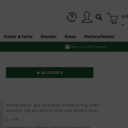
0,0
*
Gräser & Farne
Stauden
Rosen
Kletterpflanzen
Mehr als 10.000 Pflanzen
ab 234,90 €
Kleiner Baum, gut verzweigt, dichtbuschig, breit-
aufrecht, 200 bis 400 cm hoch und ähnlich breit
2 - 4 m
Sommergrün, eiförmig, am Ende zugespitzt,