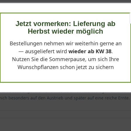
ernten möchte, trifft mit diesem U-Spalier eine ausgezeichnete Wa
Jetzt vormerken: Lieferung ab
Herbst wieder möglich
Bestellungen nehmen wir weiterhin gerne an
— ausgeliefert wird
wieder ab KW 38
.
Nutzen Sie die Sommerpause, um sich Ihre
Wunschpflanzen schon jetzt zu sichern
 wurde sauber geliefert und machte einen hochwertigen Eindruck. D
 mich besonders auf den Austrieb und später auf eine reiche Ernte.