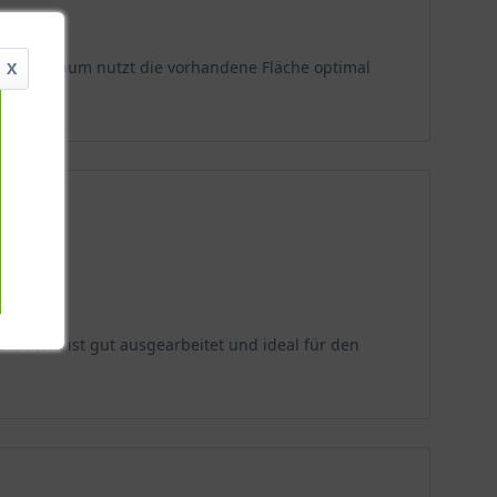
hl. Der Baum nutzt die vorhandene Fläche optimal
X
ie Form ist gut ausgearbeitet und ideal für den