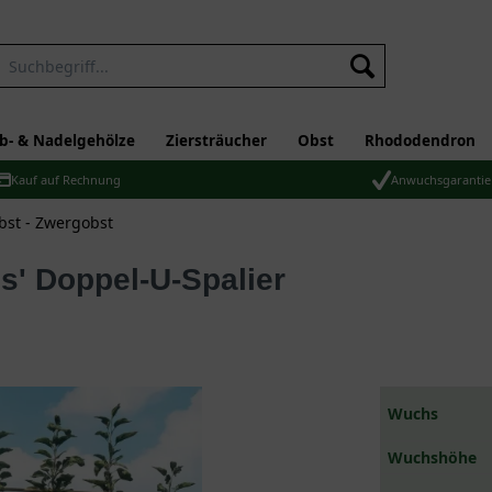
b- & Nadelgehölze
Ziersträucher
Obst
Rhododendron
Kauf auf Rechnung
Anwuchsgarantie
bst - Zwergobst
us' Doppel-U-Spalier
Wuchs
Wuchshöhe