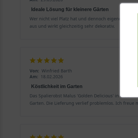
Ideale Lösung für kleinere Gärten
Wer nicht viel Platz hat und dennoch eigenes Obst 
aus und wirkt gleichzeitig sehr dekorativ.
Von:
Winfried Barth
Am:
18.02.2026
Köstlichkeit im Garten
Das Spalierobst Malus 'Golden Delicious' in U-Form
Garten. Die Lieferung verlief problemlos. Ich freue