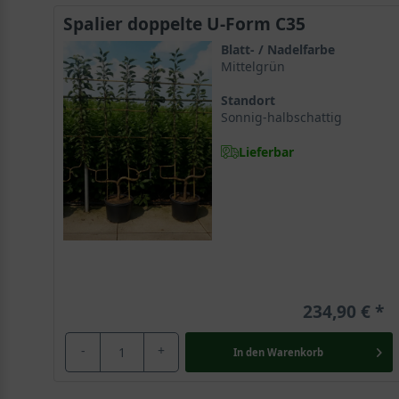
Spalier doppelte U-Form C35
Blatt- / Nadelfarbe
Mittelgrün
Standort
Sonnig-halbschattig
Lieferbar
234,90 €
-
+
In den
Warenkorb