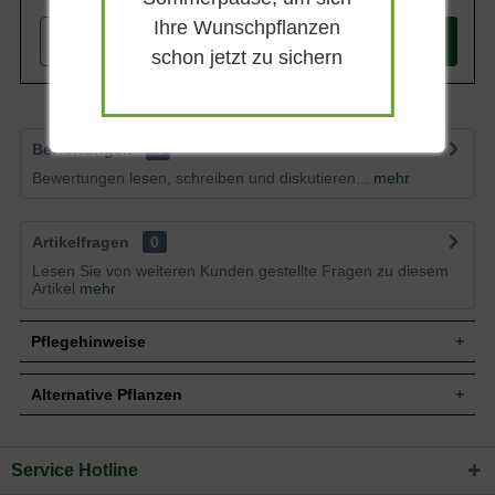
Ihre Wunschpflanzen
-
+
In den
Warenkorb
schon jetzt zu sichern
Bewertungen
4
Bewertungen lesen, schreiben und diskutieren...
mehr
Artikelfragen
0
Lesen Sie von weiteren Kunden gestellte Fragen zu diesem
Artikel
mehr
Pflegehinweise
Alternative Pflanzen
Pflanz- und Pflegetipps Picea abies 'Lombarts' /
Lockere Kegel-Fichte
Service Hotline
Sie suchen eine Alternative?
Mit ein paar kleinen Tipps und Tricks kann man