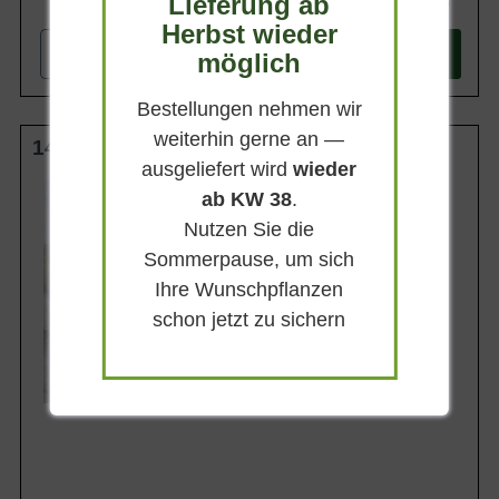
Lieferung ab
499,90 €
Herbst wieder
-
+
möglich
In den
Warenkorb
Bestellungen nehmen wir
weiterhin gerne an —
140 cm Stamm C65
ausgeliefert wird
wieder
Wuchsendhöhe
ab KW 38
.
100 - 150 cm
Nutzen Sie die
Belaubung
Immergrün
Sommerpause, um sich
Blatt- / Nadelfarbe
Ihre Wunschpflanzen
Graublau
schon jetzt zu sichern
Rinde
Rotbraun
Lieferbar