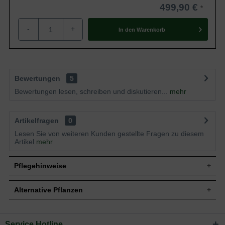
499,90 €
-
+
In den
Warenkorb
Bewertungen
5
Bewertungen lesen, schreiben und diskutieren...
mehr
Artikelfragen
0
Lesen Sie von weiteren Kunden gestellte Fragen zu diesem
Artikel
mehr
Pflegehinweise
Alternative Pflanzen
Pflanz- und Pflegetipps Pinus sylvestris
'Sandringham' / Flache Graublaue Zwerg-Kiefer
Service Hotline