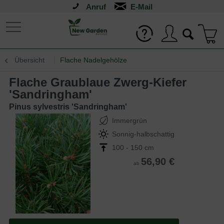
Anruf
Übersicht
Flache Nadelgehölze
Flache Graublaue Zwerg-Kiefer
'Sandringham'
Pinus sylvestris 'Sandringham'
Immergrün
Sonnig-halbschattig
100 - 150 cm
56,90 €
ab