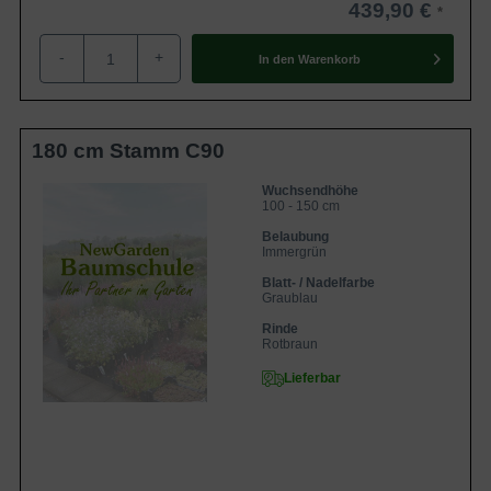
439,90 €
-
+
In den
Warenkorb
180 cm Stamm C90
Wuchsendhöhe
100 - 150 cm
Belaubung
Immergrün
Blatt- / Nadelfarbe
Graublau
Rinde
Rotbraun
Lieferbar