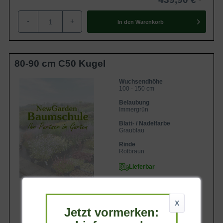
-
+
In den
Warenkorb
80-90 cm C50 Kugel
Wuchsendhöhe
100 - 150 cm
Belaubung
Immergrün
Blatt- / Nadelfarbe
Graublau
Rinde
Rotbraun
Lieferbar
X
Jetzt vormerken: