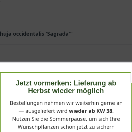
uja occidentalis 'Sagrada'"
Jetzt vormerken: Lieferung ab
Herbst wieder möglich
wöhnliche Wuchsform auf. Die verdrehten, skulpturalen Triebe wi
Bestellungen nehmen wir weiterhin gerne an
— ausgeliefert wird
wieder ab KW 38
.
Nutzen Sie die Sommerpause, um sich Ihre
Wunschpflanzen schon jetzt zu sichern