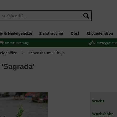
b- & Nadelgehölze
Ziersträucher
Obst
Rhododendron
Kauf auf Rechnung
Anwuchsgarantie
elgehölze
Lebensbaum - Thuja
 'Sagrada'
Wuchs
Wuchshöhe