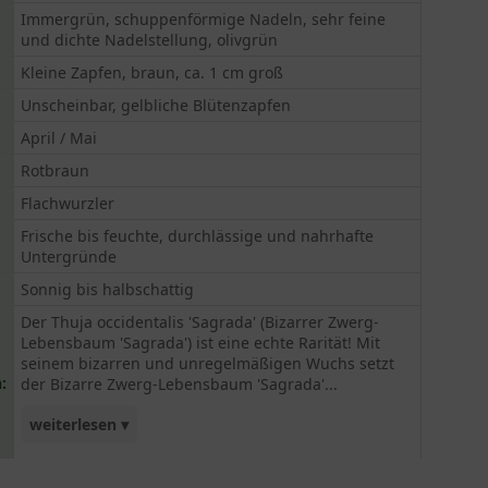
Immergrün, schuppenförmige Nadeln, sehr feine
und dichte Nadelstellung, olivgrün
Kleine Zapfen, braun, ca. 1 cm groß
Unscheinbar, gelbliche Blütenzapfen
April / Mai
Rotbraun
Flachwurzler
Frische bis feuchte, durchlässige und nahrhafte
Untergründe
Sonnig bis halbschattig
Der Thuja occidentalis 'Sagrada' (Bizarrer Zwerg-
Lebensbaum 'Sagrada') ist eine echte Rarität! Mit
seinem bizarren und unregelmäßigen Wuchs setzt
:
der Bizarre Zwerg-Lebensbaum 'Sagrada'...
weiterlesen ▾
interessante Akzente in den Garten. Insgesamt