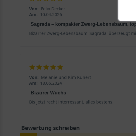
Von:
Felix Decker
Am:
10.04.2026
Sagrada – kompakter Zwerg-Lebensbaum, top
Bizarrer Zwerg-Lebensbaum 'Sagrada' überzeugt mit
Von:
Melanie und Kim Kunert
Am:
18.06.2024
Bizarrer Wuchs
Bis jetzt recht interressant, alles bestens.
Bewertung schreiben