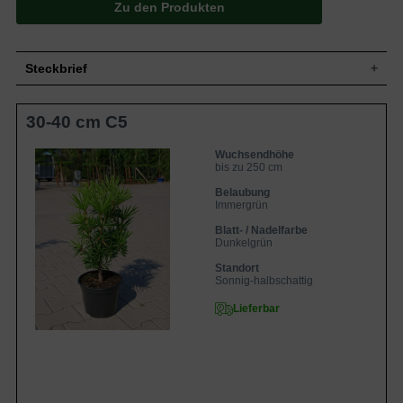
Zu den Produkten
Steckbrief
Kleiner bis mittelgroßer Strauch, schlank
30-40 cm C5
aufrecht, eintriebig, locker, kegelförmig,
Wuchs
nach 15 Jahren 150 cm hoch und 75 cm
breit, im Alter ungefähr 250 cm hoch und
Wuchsendhöhe
bis zu 150 cm breit
bis zu 250 cm
Wuchshöhe
bis zu 250 cm
Belaubung
Immergrün, Nadeln, weich, ganzrandig, in
Immergrün
Blatt
Büscheln angeordnet, satt dunkelgrün, ca.
Blatt- / Nadelfarbe
5 cm lang und4 bis 6 mm breit
Dunkelgrün
Länglich-eiförmige und braune
Frucht
Fruchtzapfen
Standort
Sonnig-halbschattig
Blüte
Unscheinbar, gelb bis braun
Blütezeit
April / Mai
Lieferbar
Rinde
Braun, später rotbraun
Wurzeln
Flachwurzler
Feuchte, sandige und humose
Boden
Untergründe