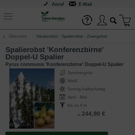
Anruf
Übersicht
Säulenobst - Spalierobst - Zwergobst
Spalierobst 'Konferenzbirne'
Doppel-U Spalier
Pyrus communis 'Konferenzbirne' Doppel-U Spalier
Sommergrün
Weiß
Sonnig-halbschattig
April - Mai
bis zu 4 m
244,90 €
ab