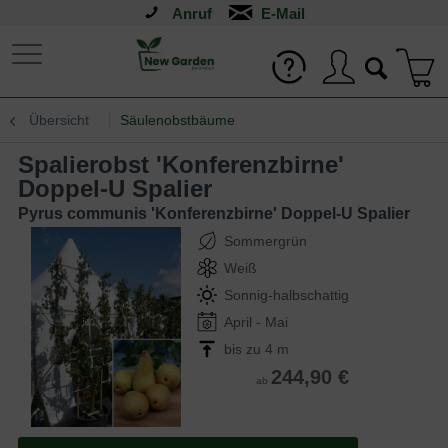
Anruf
Übersicht
Säulenobstbäume
Spalierobst 'Konferenzbirne'
Doppel-U Spalier
Pyrus communis 'Konferenzbirne' Doppel-U Spalier
Sommergrün
Weiß
Sonnig-halbschattig
April - Mai
bis zu 4 m
244,90 €
ab