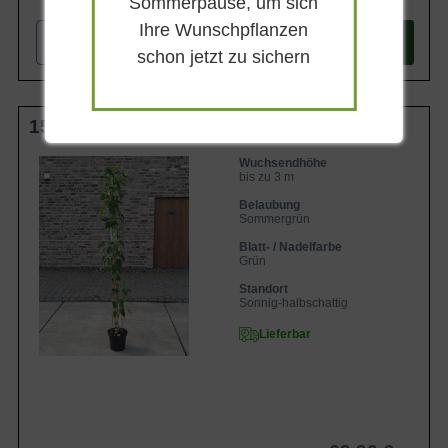
Sommerpause, um sich
Ihre Wunschpflanzen
-
+
In den
Warenkorb
schon jetzt zu sichern
150-200 cm C10
Wuchsendhöhe
bis zu 3 m
Belaubung
Sommergrün
Blatt- / Nadelfarbe
Grün
Standort
Sonnig-halbschattig
Lieferbar