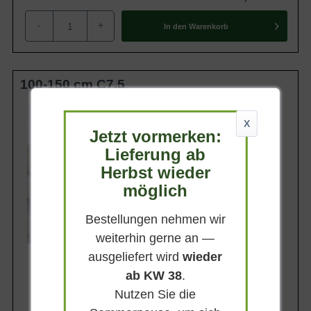
-
+
In den
Warenkorb
100-150 cm C7.5
Wuchsendhöhe
bis zu 3 m
X
Jetzt vormerken:
Belaubung
Sommergrün
Lieferung ab
Herbst wieder
Blatt- / Nadelfarbe
Grün
möglich
Standort
Sonnig-halbschattig
Bestellungen nehmen wir
Lieferbar
weiterhin gerne an —
ausgeliefert wird
wieder
ab KW 38
.
Nutzen Sie die
42,90 €