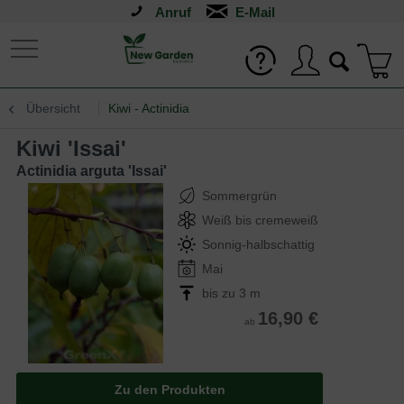
Anruf
Übersicht
Kiwi - Actinidia
Kiwi 'Issai'
Actinidia arguta 'Issai'
Sommergrün
Weiß bis cremeweiß
Sonnig-halbschattig
Mai
bis zu 3 m
16,90 €
ab
Zu den Produkten