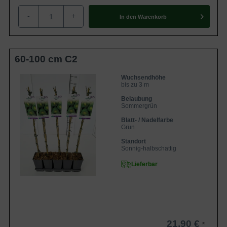
Boden
und nahrhafte Untergründe
-
+
In den
Warenkorb
Standort
Sonnig bis halbschattig
Die Actinidia arguta 'Issai' / Kiwi 'Issai' ist
eine deutsche Selektion, die für den
Frischverzehr oder für die Herstellung von
Marmeladen, Gelee oder Saft geeignet
60-100 cm C2
Eigenschaften
ist. Geerntet werden kann 'Issai' ab
September. Eine tolle selbstfruchtende
Sorte. Weitere Pflanzen erhöhen den
Wuchsendhöhe
bis zu 3 m
Fruchstand. Hier ist ebenfalls eine
Kletterhilfe erforderlich.
Belaubung
Sommergrün
Blatt- / Nadelfarbe
Grün
Standort
Sonnig-halbschattig
Lieferbar
21,90 €