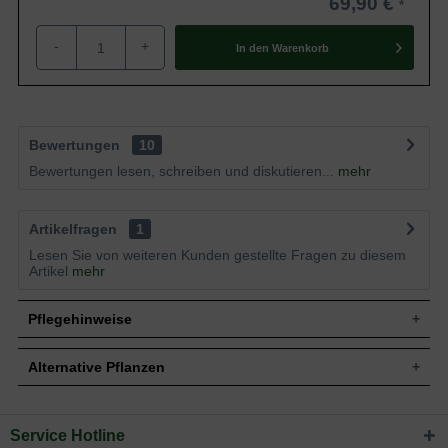
69,90 €
-
+
In den
Warenkorb
Bewertungen
10
Bewertungen lesen, schreiben und diskutieren...
mehr
Artikelfragen
1
Lesen Sie von weiteren Kunden gestellte Fragen zu diesem
Artikel
mehr
Pflegehinweise
Alternative Pflanzen
Pflanz- und Pflegetipps Actinidia arguta 'Issai' /
Kiwi 'Issai'
Service Hotline
Sie suchen eine Alternative?