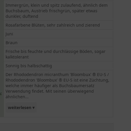
Immergrün, klein und spitz zulaufend, ähnlich dem
Buchsbaum, Austrieb frischgrün, später etwas
dunkler, duftend
Rosafarbene Blüten, sehr zahlreich und zierend
Juni
Braun
Frische bis feuchte und durchlässige Böden, sogar
kalktolerant
Sonnig bis halbschattig
Der Rhododendron micranthum 'Bloombux' ® EU-S /
Rhododendron 'Bloombux' ® EU-S ist eine Züchtung,
welche immer häufiger als Buchsbaumersatz
Verwendung findet. Mit seinen überwiegend
:
ähnlichen...
weiterlesen ▾
Buxus-Eigenschaften kann 'Bloombux' zudem mit
einer wunderschönen rosa Blüte überzeugen.