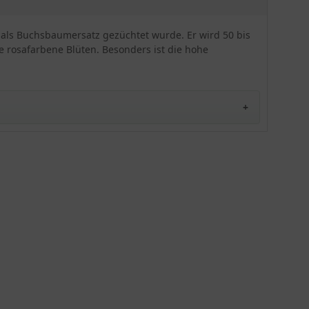
Eine gute Winterhärte und Blattgesundheit
gegenüber dem Buxus machen den 'Bloombux' zu
einer sehr guten bzw. sogar "besseren"
ls Buchsbaumersatz gezüchtet wurde. Er wird 50 bis
Alternative. Diese tolle immergrüne und gut
he rosafarbene Blüten. Besonders ist die hohe
schnittverträgliche Sorte eignet sich hervorragend
als Heckenpflanze oder auch zur Kübelpflanzung.
Pflegetipp: Schneiden Sie den 'Bloombux' am
besten direkt nach der üppigen Blütenphase.
flanze, die zur Familie der Heidekrautgewächse
et sich hervorragend als Zierpflanze für Gärten, aber
ehr kompakt und breitbuschig. Die Pflanze bildet