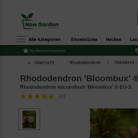
Alle Kategorien
Einzelstücke
Hecken
Lau
Top Baumschulqualität
Übersicht
Rhododendron
INKARHO -
Rhododendron 'Bloombux' 
Rhododendron micranthum 'Bloombux' ® EU-S
(
4
)