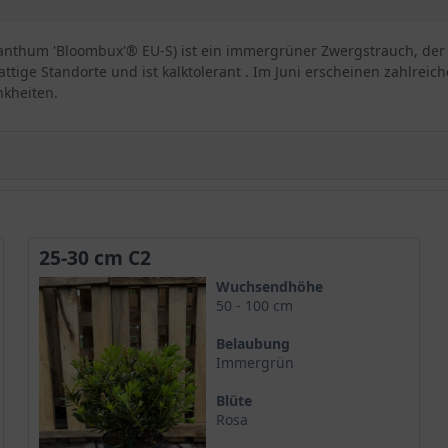
thum 'Bloombux'® EU-S) ist ein immergrüner Zwergstrauch, der a
tige Standorte und ist kalktolerant . Im Juni erscheinen zahlreic
kheiten.
dendron micranthum 'Bloombux' ® EU-S
25-30 cm C2
annt als Rhododendron 'Bloombux' ® EU-S, ist eine immergrüne P
Wuchsendhöhe
e Widerstandsfähigkeit und ihre kompakte Wuchsform aus. Sie eign
50 - 100 cm
chen.
Belaubung
Immergrün
Blüte
eine maximale Wuchshöhe von etwa 100 cm. Seine Wuchsform ist s
Rosa
 eine üppige Blütenpracht hervorbringen.