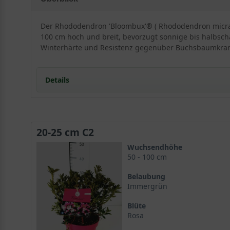
Der Rhododendron 'Bloombux'® ( Rhododendron micran
100 cm hoch und breit, bevorzugt sonnige bis halbschat
Winterhärte und Resistenz gegenüber Buchsbaumkran
Details
Besonderheiten und Eigenschaften vom Rhodo
20-25 cm C2
Rhododendron micranthum 'Bloombux' ® EU-S, auch bek
Wuchsendhöhe
gehört. Diese Sorte zeichnet sich durch ihre besonder
50 - 100 cm
auch für den Einsatz in Parks und öffentlichen Grünflä
Belaubung
Immergrün
Wuchshöhe und Wuchsform
Blüte
Der Rhododendron micranthum 'Bloombux' ® EU-S hat 
Rosa
zahlreiche Zweige aus, die sich dicht verzweigen und