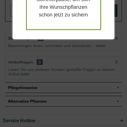
Ihre Wunschpflanzen
-
+
In den
Warenkorb
schon jetzt zu sichern
Bewertungen
1
Bewertungen lesen, schreiben und diskutieren...
mehr
Artikelfragen
0
Lesen Sie von weiteren Kunden gestellte Fragen zu diesem
Artikel
mehr
Pflegehinweise
Alternative Pflanzen
Pflanz- und Pflegetipps Pinus mugo var. rostrata /
Aufrechte Berg-Kiefer
Service Hotline
Sie suchen eine Alternative?
Mit ein paar kleinen Tipps und Tricks kann man