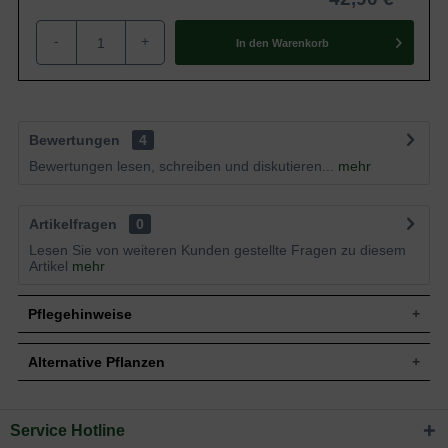
-
+
In den
Warenkorb
Bewertungen
4
Bewertungen lesen, schreiben und diskutieren...
mehr
Artikelfragen
0
Lesen Sie von weiteren Kunden gestellte Fragen zu diesem
Artikel
mehr
Pflegehinweise
Alternative Pflanzen
Pflanz- und Pflegetipps Cytisus praecox 'Allgold'
/ Elfenbein-Ginster 'Allgold'
Service Hotline
Sie suchen eine Alternative?
Mit ein paar kleinen Tipps und Tricks kann man