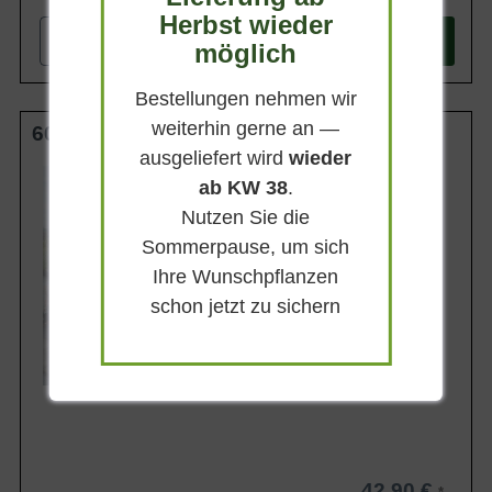
Herbst wieder
-
+
In den
Warenkorb
möglich
Bestellungen nehmen wir
weiterhin gerne an —
60-80 cm C10
ausgeliefert wird
wieder
Wuchsendhöhe
ab KW 38
.
bis zu 100 cm
Nutzen Sie die
Belaubung
Sommergrün
Sommerpause, um sich
Blatt- / Nadelfarbe
Ihre Wunschpflanzen
Mattgrün
schon jetzt zu sichern
Standort
Sonnig
Lieferbar
42,90 €