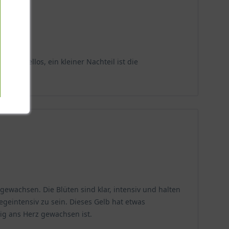
en tadellos, ein kleiner Nachteil ist die
gewachsen. Die Blüten sind klar, intensiv und halten
egeintensiv zu sein. Dieses Gelb hat etwas
tig ans Herz gewachsen ist.