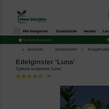
Alle Kategorien
Einzelstücke
Hecken
Lau
Top Baumschulqualität
Übersicht
Ziersträucher
Frühjahrsbl
Edelginster 'Luna'
Cytisus scoparius 'Luna'
(
4
)