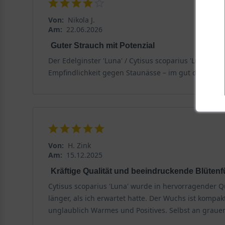
Von:
Nikola J.
Am:
22.06.2026
Guter Strauch mit Potenzial
Der Edelginster 'Luna' / Cytisus scoparius 'Luna' bl
Empfindlichkeit gegen Staunässe – im gut durchläs
Von:
H. Zink
Am:
15.12.2025
Kräftige Qualität und beeindruckende Blütenfü
Cytisus scoparius 'Luna' wurde in hervorragender Qu
länger, als ich erwartet hatte. Der Wuchs ist kompa
unglaublich Warmes und Positives. Selbst an grauen 