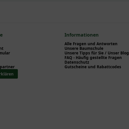
npflanzen einen optimalen Start am neuen Standort geben. Auf der
en zu Pflanzzeitpunkt, Pflege, Bewässerung etc. finden können. Al
nd herunterladen können.
zum hier gezeigten Artikel Cytisus scoparius 'Luna' / Edelginster '
ce
Informationen
Alle Fragen und Antworten
ht
Unsere Baumschule
mular
Unsere Tipps für Sie / Unser Blog
FAQ - Häufig gestellte Fragen
Datenschutz
partner
Gutscheine und Rabattcodes
rklären