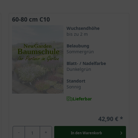
60-80 cm C10
Wuchsendhöhe
bis zu 2 m
Belaubung
Sommergrün
Blatt- / Nadelfarbe
Dunkelgrün
Standort
Sonnig
Lieferbar
42,90 €
-
+
In den
Warenkorb