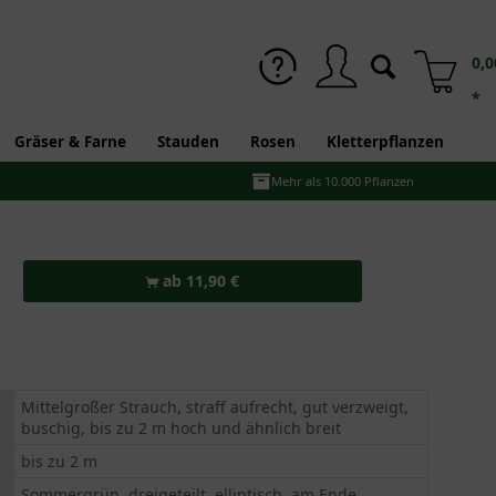
0,0
*
Gräser & Farne
Stauden
Rosen
Kletterpflanzen
Mehr als 10.000 Pflanzen
ab 11,90 €
Mittelgroßer Strauch, straff aufrecht, gut verzweigt,
buschig, bis zu 2 m hoch und ähnlich breit
bis zu 2 m
Sommergrün, dreigeteilt, elliptisch, am Ende