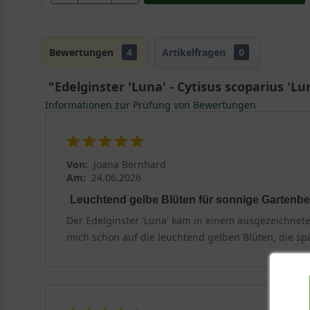
Bewertungen
4
Artikelfragen
0
"Edelginster 'Luna' - Cytisus scoparius 'Lu
Informationen zur Prüfung von Bewertungen
Von:
Joana Bernhard
Am:
24.06.2026
Leuchtend gelbe Blüten für sonnige Gartenbe
Der Edelginster 'Luna' kam in einem ausgezeichnete
mich schon auf die leuchtend gelben Blüten, die sp