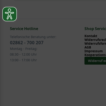
Mit ein paar kleinen Tipps und Tricks kann man Garte
Pflege- und Pflanztipps
, wo Sie zahlreiche Information
Sie suchen eine Alternative?
Pflegeanleitung zum Download an, die Sie nachstehe
In folgenden Kategorien finden Sie schöne Alternativen 
Service Hotline
Ziergehölze > Frühjahrsblüher > Ginster - Cytisus
Shop Servi
Ziergehölze > Sommerblüher > Ginster - Cytisus
Kontakt
Telefonische Beratung unter:
Widerrufsrec
02862 - 700 207
Widerrufsfor
AGB
Montag - Freitag:
Impressum
08:30 - 12:00 Uhr
Kooperations
13:00 - 17:00 Uhr
Widerruf e