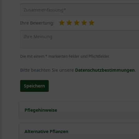
Ihre Bewertung:
Die mit einem * markierten Felder sind Pflichtfelder.
Bitte beachten Sie unsere
Datenschutzbestimmungen
.
Speichern
Pflegehinweise
Pflanz- und Pflegetipps Cytisus scoparius 'Luna' 
Alternative Pflanzen