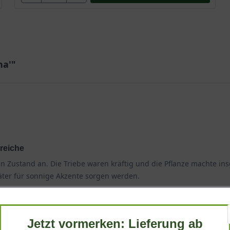
na'"
reiche
n Zustand an. Die Triebe waren kräftig und die Pflanze machte ins
äter für sonnige Akzente sorgen werden.
Jetzt vormerken: Lieferung ab