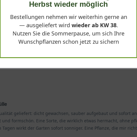
Herbst wieder möglich
Bestellungen nehmen wir weiterhin gerne an
— ausgeliefert wird
wieder ab KW 38
.
Nutzen Sie die Sommerpause, um sich Ihre
ühte üppig und zeigt kräftigen Wuchs. Lieferung und Verpackung war
Wunschpflanzen schon jetzt zu sichern
sigen Boden aber ein Hingucker.
lle
alität geliefert: dicht gewachsen, sauber aufgebaut und sofort an
kt und formschön. Eine Sorte, die wirklich etwas hermacht, ohne pfl
Tagen wirkt der Garten sofort sonniger. Eine Pflanze, die mir rich