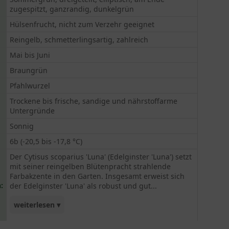
zugespitzt, ganzrandig, dunkelgrün
Hülsenfrucht, nicht zum Verzehr geeignet
Reingelb, schmetterlingsartig, zahlreich
Mai bis Juni
Braungrün
Pfahlwurzel
Trockene bis frische, sandige und nährstoffarme
Untergründe
Sonnig
6b (-20,5 bis -17,8 °C)
Der Cytisus scoparius 'Luna' (Edelginster 'Luna') setzt
mit seiner reingelben Blütenpracht strahlende
Farbakzente in den Garten. Insgesamt erweist sich
:
der Edelginster 'Luna' als robust und gut...
weiterlesen ▾
frosthart. Diese Sorte ist ein herrlicher