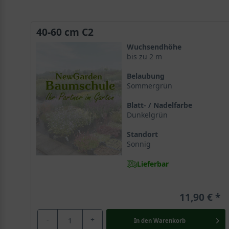
40-60 cm C2
Wuchsendhöhe
bis zu 2 m
Belaubung
Sommergrün
Blatt- / Nadelfarbe
Dunkelgrün
Standort
Sonnig
Lieferbar
11,90 €
-
+
In den
Warenkorb