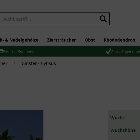
b- & Nadelgehölze
Ziersträucher
Obst
Rhododendron
Kauf auf Rechnung
Anwuchsgarantie
üher
Ginster - Cytisus
Wuchs
Wuchshöhe