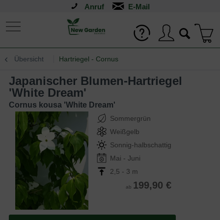
Anruf
Übersicht
Hartriegel - Cornus
Japanischer Blumen-Hartriegel
'White Dream'
Cornus kousa 'White Dream'
Sommergrün
Weißgelb
Sonnig-halbschattig
Mai - Juni
2,5 - 3 m
199,90 €
ab