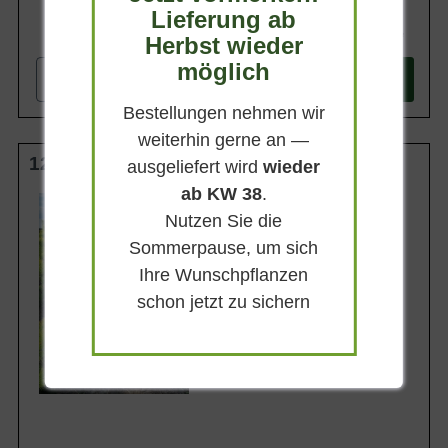
Lieferung ab
137,90 €
Herbst wieder
möglich
-
+
In den
Warenkorb
Bestellungen nehmen wir
weiterhin gerne an —
125-150 cm m. B.
ausgeliefert wird
wieder
ab KW 38
.
Wuchsendhöhe
4 - 5 m
Nutzen Sie die
Belaubung
Sommerpause, um sich
Immergrün
Ihre Wunschpflanzen
Blatt- / Nadelfarbe
Grüngelb
schon jetzt zu sichern
Rinde
Graubraun
Lieferbar ab KW41