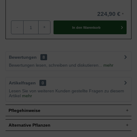
224,90 €
-
+
In den
Warenkorb
Bewertungen
8
Bewertungen lesen, schreiben und diskutieren...
mehr
Artikelfragen
0
Lesen Sie von weiteren Kunden gestellte Fragen zu diesem
Artikel
mehr
Pflegehinweise
Alternative Pflanzen
Pflanz- und Pflegetipps Pinus thunbergii 'Ogon' /