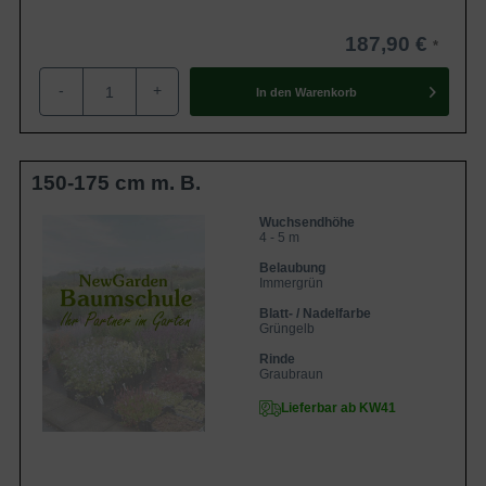
187,90 €
-
+
In den
Warenkorb
150-175 cm m. B.
Wuchsendhöhe
4 - 5 m
Belaubung
Immergrün
Blatt- / Nadelfarbe
Grüngelb
Rinde
Graubraun
Lieferbar ab KW41