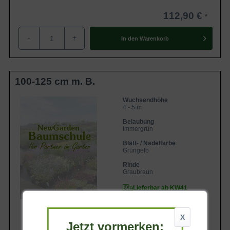
112,90 €
-
+
In den
Warenkorb
100-125 cm m. B.
Wuchsendhöhe
4 - 5 m
Belaubung
Immergrün
Blatt- / Nadelfarbe
Grüngelb
Rinde
Graubraun
Lieferbar ab KW41
X
Jetzt vormerken: