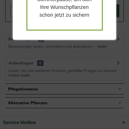
Ihre Wunschpflanzen
-
+
In den
Warenkorb
schon jetzt zu sichern
Bewertungen
2
Bewertungen lesen, schreiben und diskutieren...
mehr
Artikelfragen
0
Lesen Sie von weiteren Kunden gestellte Fragen zu diesem
Artikel
mehr
Pflegehinweise
Alternative Pflanzen
Pflanz- und Pflegetipps Picea glauca
'Echiniformis' / Blaue Igelfichte
Service Hotline
Sie suchen eine Alternative?
Mit ein paar kleinen Tipps und Tricks kann man