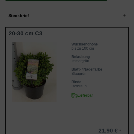
Steckbrief
Zwergform, flach, geschlossen
20-30 cm C3
kissenförmig bis kugelig, sehr dicht
Wuchs
verzweigt; bis zu 0,6 m hoch und 1 m
breit, Jahreszuwachs 2 cm in die Höhe
Wuchsendhöhe
und 3 cm in die Breite
bis zu 100 cm
Wuchshöhe
bis zu 100 cm
Belaubung
Immergrün, blaugrüne, radikal stehende
Immergrün
Blatt
Nadeln, bis zu 7 mm lang, sehr schmal
Blatt- / Nadelfarbe
Frucht
Keine
Blaugrün
Rinde
Rotbraun
Rinde
Sehr standorttolerant, allerdings werden
Rotbraun
Boden
nährstoffreiche Unterlagen bevorzugt
Lieferbar
Standort
Sonnig
Die Picea glauca 'Echiniformis' (Blaue
Igel-Fichte) erweist sich als äußerst
winterhart und ist aufgrund ihres
Eigenschaften
blaugrünen Nadelkleides eine sehr
dekorative Zwerg-Fichte, die in Stein-
oder Heidegärten, Trögen oder auf
21,90 €
Gräbern hervorragend Platz findet.