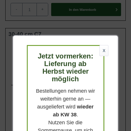
-
+
In den
Warenkorb
30-40 cm C7
Wuchsendhöhe
bis zu 100 cm
X
Jetzt vormerken:
Belaubung
Immergrün
Lieferung ab
Herbst wieder
Blatt- / Nadelfarbe
Blaugrün
möglich
Rinde
Rotbraun
Bestellungen nehmen wir
Lieferbar
weiterhin gerne an —
ausgeliefert wird
wieder
ab KW 38
.
Nutzen Sie die
34,90 €
Sommerpause, um sich