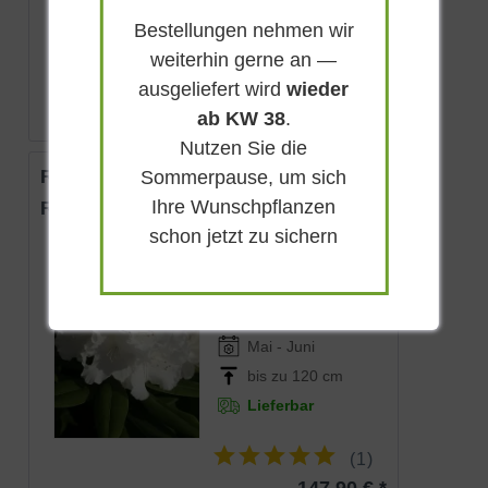
Bestellungen nehmen wir
(
3
)
weiterhin gerne an —
ab 42,90 € *
ausgeliefert wird
wieder
ab KW 38
.
Nutzen Sie die
Rhododendron 'Cape White'
Sommerpause, um sich
Ihre Wunschpflanzen
Rhododendron Hybride 'Cape White'
schon jetzt zu sichern
Immergrün
Weißrosa
Halbschattig
Mai - Juni
bis zu 120 cm
Lieferbar
(
1
)
147,90 € *