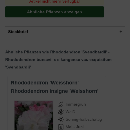
Artikel nicht mehr verfügbar
Ähnliche Pflanzen anzeigen
Steckbrief
Wuchshöhe
60 - 70 cm
Blüte
Rosaweiß
Ähnliche Pflanzen wie Rhododendron 'Svendbardii' -
Blütezeit
Mai - Juni
Rhododendron bureavii x sikangense var. exquisitum
Standort
Sonnig-halbschattig
'Svendbardii'
Rhododendron 'Weisshorn'
Rhododendron insigne 'Weisshorn'
Immergrün
Weiß
Sonnig-halbschattig
Mai - Juni