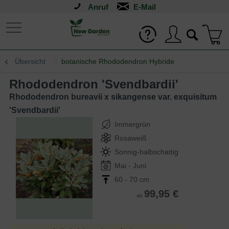
Anruf
Übersicht
botanische Rhododendron Hybride
Rhododendron 'Svendbardii'
Rhododendron bureavii x sikangense var. exquisitum
'Svendbardii'
Immergrün
Rosaweiß
Sonnig-halbschattig
Mai - Juni
60 - 70 cm
99,95 €
ab