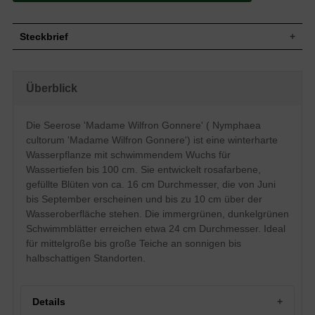
Steckbrief
Wasserpflanze, schwimmend,
ausbreitend, wuchernd, 5 bis 10 cm hoch,
Wuchs
Überblick
bei einer maximalen Wassertiefe von 100
cm anpflanzen
Wuchshöhe
5 - 10 cm
Die Seerose 'Madame Wilfron Gonnere' ( Nymphaea
Immergrün, rundlich, an der Basis mit
cultorum 'Madame Wilfron Gonnere') ist eine winterharte
tiefem und weitem Einschnitt, glänzend,
Blatt
ganzrandig, kräftiges dunkelgrün, ca. 24
Wasserpflanze mit schwimmendem Wuchs für
cm im Durchmesser
Wassertiefen bis 100 cm. Sie entwickelt rosafarbene,
Frucht
Kapseln
gefüllte Blüten von ca. 16 cm Durchmesser, die von Juni
Rosa, mit helleren Spitzen, gelbe
bis September erscheinen und bis zu 10 cm über der
Staubgefäße, gefüllt, schalenförmig bis
Wasseroberfläche stehen. Die immergrünen, dunkelgrünen
tassenförmig, ca. 16 cm im Durchmesser,
Blüte
Schwimmblätter erreichen etwa 24 cm Durchmesser. Ideal
stehen bis zu 10 cm von der
Wasseroberfläche ab, sehr zierend und
für mittelgroße bis große Teiche an sonnigen bis
reichblühend
halbschattigen Standorten.
Blütezeit
Juni bis September
Wurzeln
Rhizombildend
Details
Nasse, durchlässige und nährstoffreiche
Boden
Untergründe