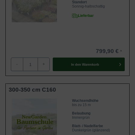
Standort
Sonnig-halbschattig
Lieferbar
799,90 €
-
+
In den
Warenkorb
300-350 cm C160
Wuchsendhöhe
bis zu 15 m
Belaubung
Immergrün
Blatt- / Nadelfarbe
Dunkelgrün (glänzend)