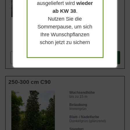
Sonnig-halbschattig
ausgeliefert wird
wieder
ab KW 38
.
Lieferbar
Nutzen Sie die
Sommerpause, um sich
Ihre Wunschpflanzen
schon jetzt zu sichern
617,90 €
-
+
In den
Warenkorb
250-300 cm C90
Wuchsendhöhe
bis zu 15 m
Belaubung
Immergrün
Blatt- / Nadelfarbe
Dunkelgrün (glänzend)
Standort