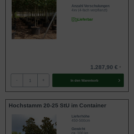
Anzahl Verschulungen
4xv (4-fach verpflanzt)
Lieferbar
1.287,90 €
-
+
In den
Warenkorb
Hochstamm 20-25 StU im Container
Lieferhöhe
450-500cm
Gewicht
ca. 100 kg