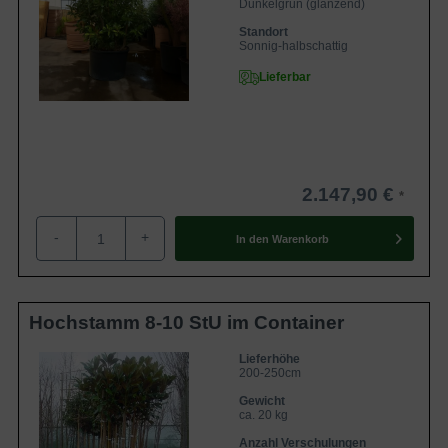
Dunkelgrün (glänzend)
Standort
Sonnig-halbschattig
Lieferbar
2.147,90 €
-
+
In den
Warenkorb
Hochstamm 8-10 StU im Container
Lieferhöhe
200-250cm
Gewicht
ca. 20 kg
Anzahl Verschulungen