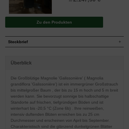
ab
Zu den Produkten
Steckbrief
Großstrauch bis mittelgroßer Baum,
locker aufrecht, breit ausladend,
Überblick
Wuchs
geschlossene Krone, kegelförmig bis
breit-pyramidenförmig, bis zu 15 m hoch
und 5 m breit
Die Großblütige Magnolie 'Galissonière' ( Magnolia
Wuchshöhe
bis zu 15 m
grandiflora 'Galissonière') ist ein immergrüner Großstrauch
Immergrün, schmal-elliptisch bis eiförmig,
ledrig, am Ende zugespitzt, Oberseite
bis mittelgroßer Baum , der bis zu 15 m hoch und 5 m breit
Blatt
dunkelgrün glänzend, Unterseite rotbraun,
werden kann. Sie bevorzugt sonnige bis halbschattige
bis zu 25 cm lang
Standorte auf frischen, tiefgründigen Böden und ist
Sammelbalgfrüchte, zylindrisch bis oval,
winterhart bis -20,5 °C (Zone 6b) . Ihre reinweißen,
bräunlich, leicht behaart, enthalten
Frucht
intensiv duftenden Blüten erreichen bis zu 25 cm
leuchtendrote Samen, 7 bis 10 cm lang
und 3 bis 4 cm breit
Durchmesser und erscheinen von April bis September.
Reinweiß, tulpenförmig-becherförmig,
Charakteristisch sind die glänzend dunkelgrünen Blätter