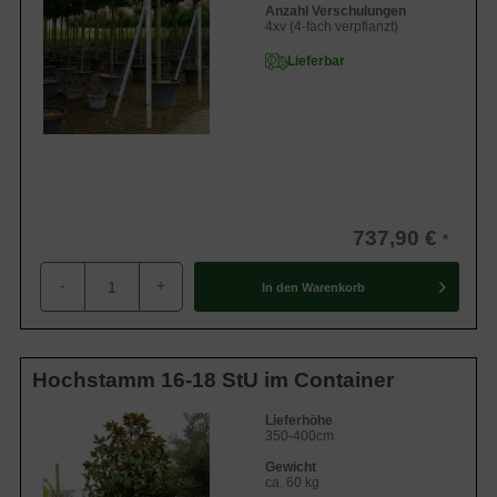
Anzahl Verschulungen
4xv (4-fach verpflanzt)
Lieferbar
737,90 €
-
+
In den
Warenkorb
Hochstamm 16-18 StU im Container
Lieferhöhe
350-400cm
Gewicht
ca. 60 kg