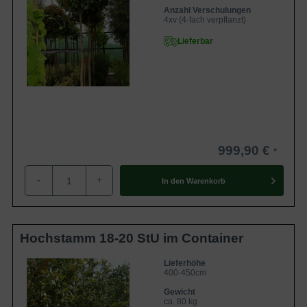
Anzahl Verschulungen
4xv (4-fach verpflanzt)
Lieferbar
999,90 €
-
+
In den
Warenkorb
Hochstamm 18-20 StU im Container
Lieferhöhe
400-450cm
Gewicht
ca. 80 kg