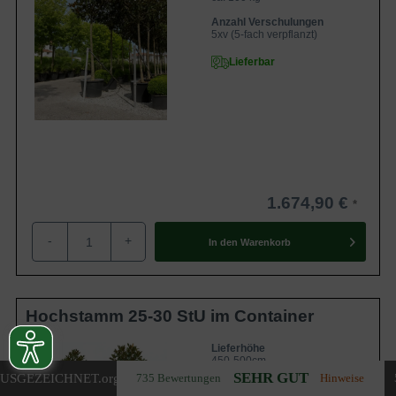
Anzahl Verschulungen
5xv (5-fach verpflanzt)
Lieferbar
1.674,90 €
-
+
In den
Warenkorb
Hochstamm 25-30 StU im Container
Lieferhöhe
450-500cm
SEHR GUT
USGEZEICHNET
.org
735 Bewertungen
Hinweise
Gewicht