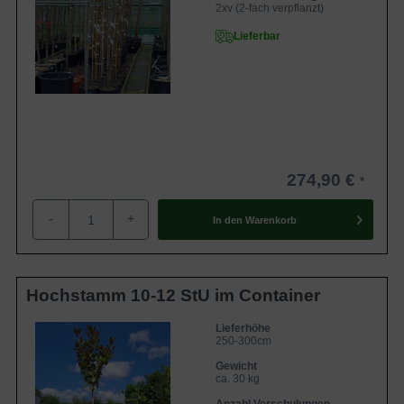
2xv (2-fach verpflanzt)
Lieferbar
274,90 €
-
+
In den
Warenkorb
Hochstamm 10-12 StU im Container
Lieferhöhe
250-300cm
Gewicht
ca. 30 kg