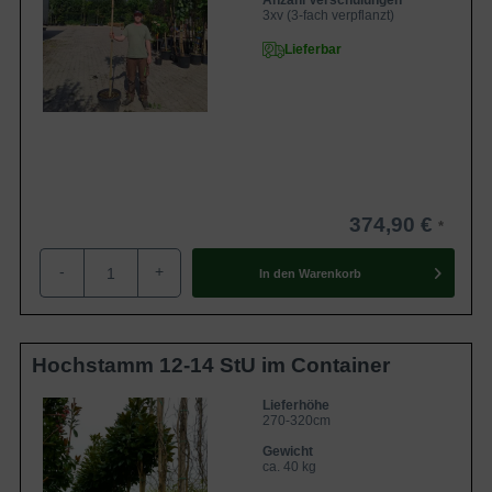
Anzahl Verschulungen
3xv (3-fach verpflanzt)
Lieferbar
374,90 €
-
+
In den
Warenkorb
Hochstamm 12-14 StU im Container
Lieferhöhe
270-320cm
Gewicht
ca. 40 kg