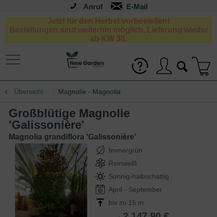
Anruf
Jetzt für den Herbst vorbestellen!
Bestellungen sind weiterhin möglich, Lieferung wieder
ab KW 38.
Übersicht
Magnolie - Magnolia
Großblütige Magnolie
'Galissonière'
Magnolia grandiflora 'Galissonière'
Immergrün
Reinweiß
Sonnig-halbschattig
April - September
bis zu 15 m
2.147,90 €