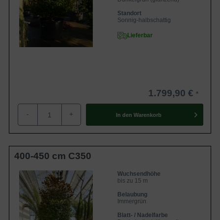
Standort
Sonnig-halbschattig
Lieferbar
1.799,90 €
-
+
In den
Warenkorb
400-450 cm C350
Wuchsendhöhe
bis zu 15 m
Belaubung
Immergrün
Blatt- / Nadelfarbe