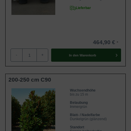
Lieferbar
464,90 €
-
+
In den
Warenkorb
200-250 cm C90
Wuchsendhöhe
bis zu 15 m
Belaubung
Immergrün
Blatt- / Nadelfarbe
Dunkelgrün (glänzend)
Standort