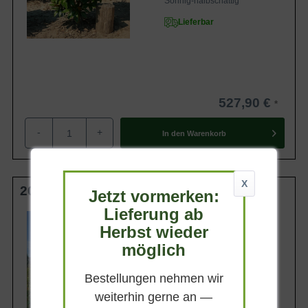
Sonnig-halbschattig
Lieferbar
527,90 €
-
+
In den
Warenkorb
X
200-250 cm C130 Solitär
Jetzt vormerken:
Lieferung ab
Wuchsendhöhe
bis zu 15 m
Herbst wieder
Belaubung
möglich
Immergrün
Blatt- / Nadelfarbe
Bestellungen nehmen wir
Dunkelgrün (glänzend)
weiterhin gerne an —
Standort