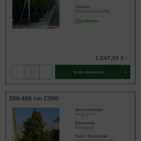
Standort
Sonnig-halbschattig
Lieferbar
1.547,90 €
-
+
In den
Warenkorb
350-400 cm C500
Wuchsendhöhe
bis zu 15 m
Belaubung
Immergrün
Blatt- / Nadelfarbe
Dunkelgrün (glänzend)