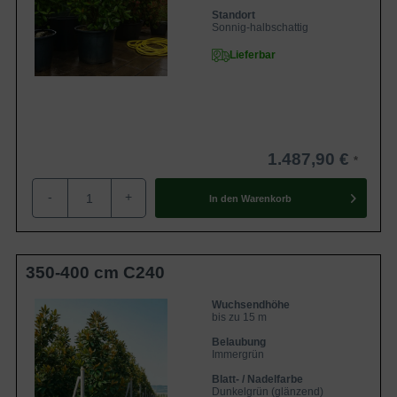
Standort
Sonnig-halbschattig
Lieferbar
1.487,90 €
-
+
In den
Warenkorb
350-400 cm C240
Wuchsendhöhe
bis zu 15 m
Belaubung
Immergrün
Blatt- / Nadelfarbe
Dunkelgrün (glänzend)