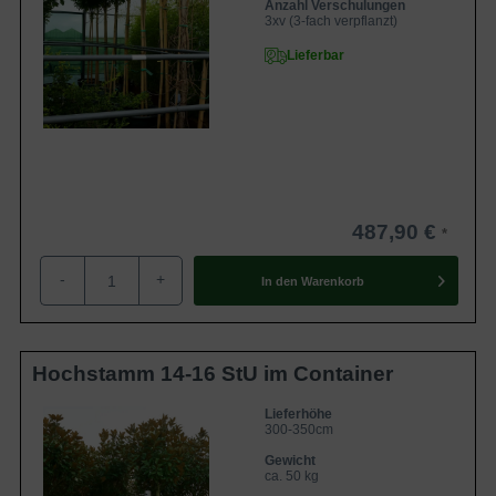
Anzahl Verschulungen
3xv (3-fach verpflanzt)
Lieferbar
487,90 €
-
+
In den
Warenkorb
Hochstamm 14-16 StU im Container
Lieferhöhe
300-350cm
Gewicht
ca. 50 kg