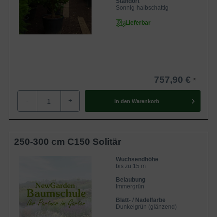
Standort
Sonnig-halbschattig
Lieferbar
757,90 €
-
+
In den
Warenkorb
250-300 cm C150 Solitär
Wuchsendhöhe
bis zu 15 m
Belaubung
Immergrün
Blatt- / Nadelfarbe
Dunkelgrün (glänzend)