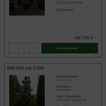
Sonnig-halbschattig
Lieferbar
687,90 €
-
+
In den
Warenkorb
250-300 cm C150
Wuchsendhöhe
bis zu 15 m
Belaubung
Immergrün
Blatt- / Nadelfarbe
Dunkelgrün (glänzend)