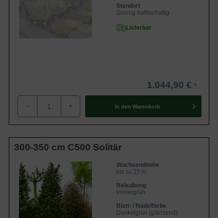
Standort
Sonnig-halbschattig
Lieferbar
1.044,90 €
-
+
In den
Warenkorb
300-350 cm C500 Solitär
Wuchsendhöhe
bis zu 15 m
Belaubung
Immergrün
Blatt- / Nadelfarbe
Dunkelgrün (glänzend)