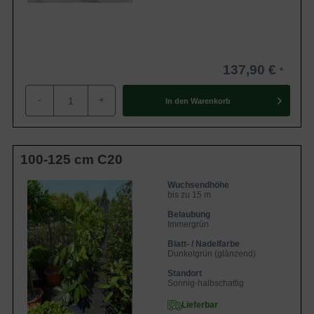
daher einen ausreichend großen Raum im Garten
erhalten, um sich voll entfalten zu können. Diesen
entschädigt die Selektion ’Galissonière‘ mit der
Ausstrahlung eines exotischen und romantischen Baums.
137,90 €
Formschöne Baumkrone mit ausladendem Wuchs
-
+
In den
Warenkorb
Die formschöne Baumkrone erreicht nach einigen Jahren
eine Breite von bis zu 5 Metern und präsentiert sich mit
einer pyramidalen Erscheinung. Sie wächst locker aufrecht
100-125 cm C20
und bietet einen wunderschönen Anblick, der nicht nur den
Gartenfan begeistert, sondern ebenso viele Vögel anlockt,
Wuchsendhöhe
bis zu 15 m
um sich in der schönen Baumkrone einen willkommenen
Belaubung
Nistplatz zu ergattern.
Immergrün
Blatt- / Nadelfarbe
Braune Baumrinde wird zunehmend dunkler
Dunkelgrün (glänzend)
Standort
Die Großblütige Magnolie ’Galissonière‘ ist somit im
Sonnig-halbschattig
Sommer ein erholsamer Schattenspender und bietet zu
Lieferbar
Füßen ihres Stamms einen kühlen Ruheort. Der Stamm