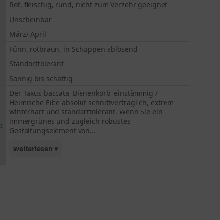
Rot, fleischig, rund, nicht zum Verzehr geeignet
Unscheinbar
März/ April
Fünn, rotbraun, in Schuppen ablösend
Standorttolerant
Sonnig bis schattig
Der Taxus baccata 'Bienenkorb' einstämmig /
Heimische Eibe absolut schnittverträglich, extrem
winterhart und standorttolerant. Wenn Sie ein
immergrünes und zugleich robustes
:
Gestaltungselement von...
weiterlesen ▾
besonderer Eleganz suchen, ist diese Pflanze
genau das richtige für Sie.