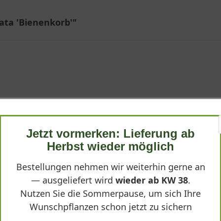
ata 'Bienenkorb'"
t, was sie verspricht
hnell und freundlich Antwort. Und die Pflanze selbst? Wächst ruhi
ht. Die Pflanze war sicher fixiert, nichts wackelte, nichts war g
Jetzt vormerken: Lieferung ab
Herbst wieder möglich
Bestellungen nehmen wir weiterhin gerne an
— ausgeliefert wird
wieder ab KW 38
.
Nutzen Sie die Sommerpause, um sich Ihre
Wunschpflanzen schon jetzt zu sichern