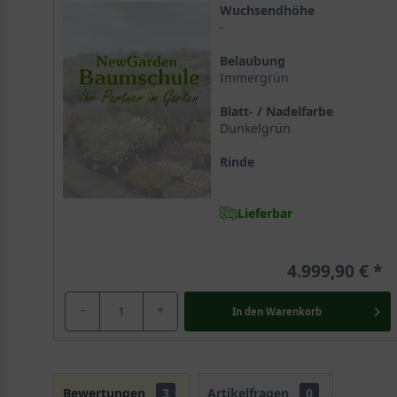
Wuchsendhöhe
-
Belaubung
Immergrün
Blatt- / Nadelfarbe
Dunkelgrün
Rinde
Lieferbar
4.999,90 €
-
+
In den
Warenkorb
Bewertungen
3
Artikelfragen
0