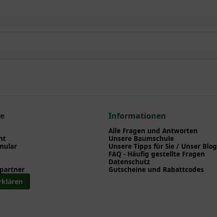
rb' / Heimische Eibe
npflanzen einen optimalen Start am neuen Standort geben. Auf der
en zu Pflanzzeitpunkt, Pflege, Bewässerung etc. finden können. Al
nd herunterladen können.
 zum hier gezeigten Artikel Taxus baccata 'Bienenkorb' / Heimisch
ce
Informationen
Alle Fragen und Antworten
ht
Unsere Baumschule
mular
Unsere Tipps für Sie / Unser Blog
FAQ - Häufig gestellte Fragen
Datenschutz
partner
Gutscheine und Rabattcodes
rklären