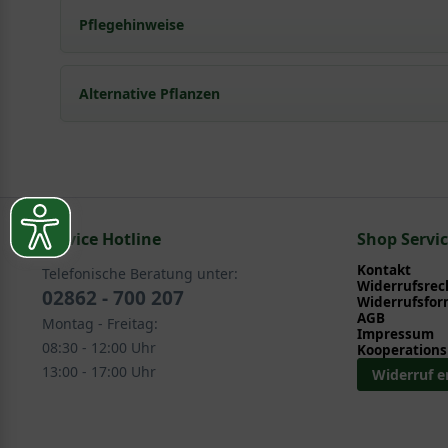
Pflegehinweise
Pflanz- und Pflegetipps Taxus baccata 'Bienenko
Alternative Pflanzen
Mit ein paar kleinen Tipps und Tricks kann man Garte
Pflege- und Pflanztipps
, wo Sie zahlreiche Information
Sie suchen eine Alternative?
Pflegeanleitung zum Download an, die Sie nachstehe
In folgenden Kategorien finden Sie schöne Alternativen
Service Hotline
Raritäten / Einzelstücke
Shop Servi
Kontakt
Telefonische Beratung unter:
Widerrufsrec
02862 - 700 207
Widerrufsfor
AGB
Montag - Freitag:
Impressum
08:30 - 12:00 Uhr
Kooperations
13:00 - 17:00 Uhr
Widerruf e