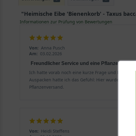
"Heimische Eibe 'Bienenkorb' - Taxus bacc
Informationen zur Prüfung von Bewertungen
Von:
Anna Pusch
Am:
03.02.2026
Freundlicher Service und eine Pflanze, die häl
Ich hatte vorab noch eine kurze Frage und bekam sc
Auspacken hatte ich das Gefühl: Hier wurde mitgedac
Pflanzenversand.
Von:
Heidi Steffens