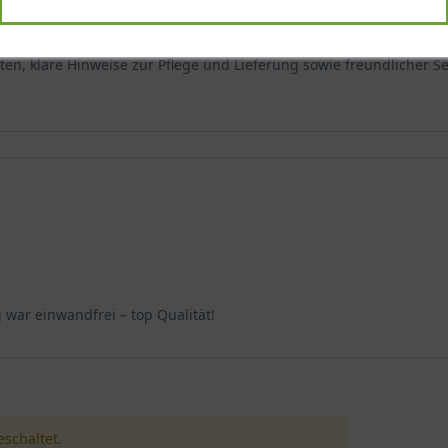
en, klare Hinweise zur Pflege und Lieferung sowie freundlicher Se
 war einwandfrei – top Qualität!
schaltet.