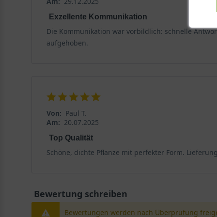
Am:
29.12.2025
Exzellente Kommunikation
Die Kommunikation war vorbildlich: schnelle Antwort
aufgehoben.
Von:
Paul T.
Am:
20.07.2025
Top Qualität
Schöne, dichte Pflanze mit perfekter Form. Lieferung
Bewertung schreiben
Bewertungen werden nach Überprüfung freige