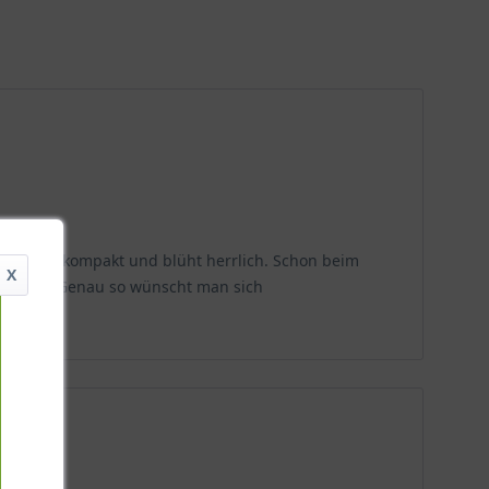
g, bleibt kompakt und blüht herrlich. Schon beim
X
equetscht. Genau so wünscht man sich