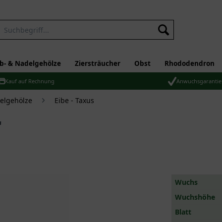
b- & Nadelgehölze
Ziersträucher
Obst
Rhododendron
Kauf auf Rechnung
Anwuchsgarantie
elgehölze
Eibe - Taxus
'
Wuchs
Wuchshöhe
Blatt