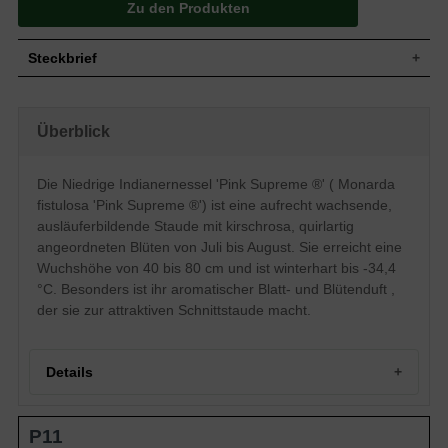
Zu den Produkten
Steckbrief
Wuchs
Aufrecht, ausläuferbildend
Wuchshöhe
40 - 80 cm
Überblick
Blatt
Winter- / immergrün, lanzettlich, grün
Kirschrosa, einfache Einzelblüte, quirl- /
Die Niedrige Indianernessel 'Pink Supreme ®' ( Monarda
Blüte
etagenartiger Blütenstand, lippenartige
Blütenform
fistulosa 'Pink Supreme ®') ist eine aufrecht wachsende,
Blütezeit
Juli bis August
ausläuferbildende Staude mit kirschrosa, quirlartig
Boden
Normal durchlässig, frisch, neutral
angeordneten Blüten von Juli bis August. Sie erreicht eine
Wuchshöhe von 40 bis 80 cm und ist winterhart bis -34,4
Standort
Sonnig
°C. Besonders ist ihr aromatischer Blatt- und Blütenduft ,
Pflanzen pro
6
m²
der sie zur attraktiven Schnittstaude macht.
Die Monarda fistulosa 'Pink Supreme ®'
(Niedrige Indianernessel) beeindruckt mit
leuchtend kirschrosa Blüten mit enormer
Details
dekorativer Wirkung. Diese Blüten sitzen
in mehreren Quirlen übereinander an
straffen, aufrecht wachsenden Stielen. Sie
Portrait der Niedrigen Indianernessel 'Pink Supreme ®'
können die niedrige Indianerrnessel somit
P11
Charakteristische Eigenschaften von Monarda fistulosa
sehr gut als Schnittstaude für einen