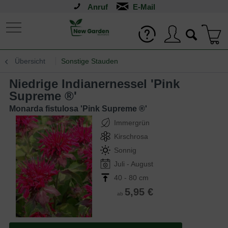
Anruf
Übersicht
Sonstige Stauden
Niedrige Indianernessel 'Pink
Supreme ®'
Monarda fistulosa 'Pink Supreme ®'
Immergrün
Kirschrosa
Sonnig
Juli - August
40 - 80 cm
5,95 €
ab