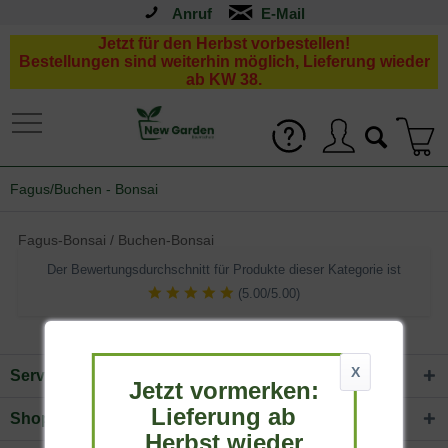
Anruf
Jetzt für den Herbst vorbestellen!
Bestellungen sind weiterhin möglich, Lieferung wieder
ab KW 38.
Fagus/Buchen - Bonsai
Fagus-Bonsai / Buchen-Bonsai
Der Bewertungsdurchschnitt für Produkte dieser Kategorie ist
(5.00/5.00)
X
Service Hotline
Jetzt vormerken:
Lieferung ab
Shop Service
Herbst wieder