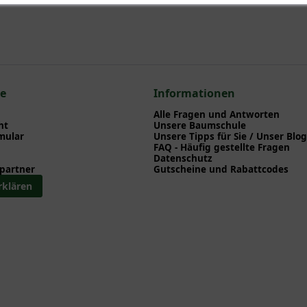
ce
Informationen
Alle Fragen und Antworten
ht
Unsere Baumschule
mular
Unsere Tipps für Sie / Unser Blog
FAQ - Häufig gestellte Fragen
Datenschutz
partner
Gutscheine und Rabattcodes
rklären