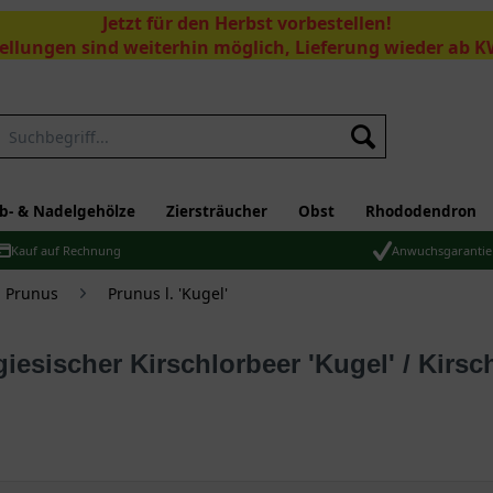
Jetzt für den Herbst vorbestellen!
ellungen sind weiterhin möglich, Lieferung wieder ab K
Suchen
b- & Nadelgehölze
Ziersträucher
Obst
Rhododendron
Kauf auf Rechnung
Anwuchsgarantie
- Prunus
Prunus l. 'Kugel'
giesischer Kirschlorbeer 'Kugel' / Kirsc