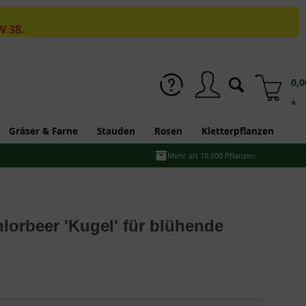
W 38.
0,0
*
Gräser & Farne
Stauden
Rosen
Kletterpflanzen
Mehr als 10.000 Pflanzen
hlorbeer 'Kugel' für blühende