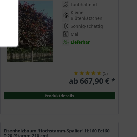
Laubhaftend
Kleine
Blütenkätzchen
Sonnig-schattig
Mai
Lieferbar
(
5
)
ab 667,90 € *
Produktdetails
Eisenholzbaum 'Hochstamm-Spalier' H:160 B:160
T:20 (Stamm 210 cm)