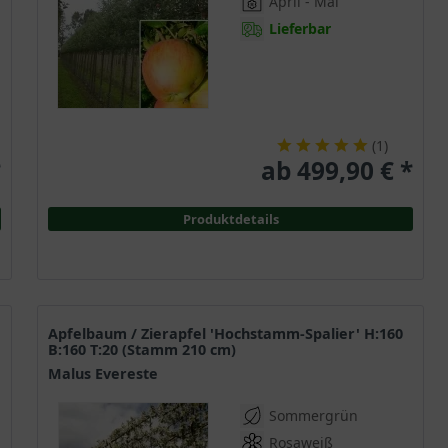
April - Mai
Lieferbar
(
1
)
*
ab 499,90 € *
Produktdetails
Apfelbaum / Zierapfel 'Hochstamm-Spalier' H:160
B:160 T:20 (Stamm 210 cm)
Malus Evereste
Sommergrün
Rosaweiß