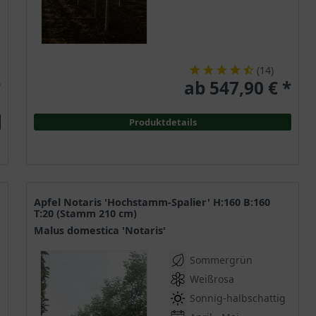
(
14
)
*
ab 547,90 € *
Produktdetails
Apfel Notaris 'Hochstamm-Spalier' H:160 B:160
T:20 (Stamm 210 cm)
Malus domestica 'Notaris'
Sommergrün
Weißrosa
Sonnig-halbschattig