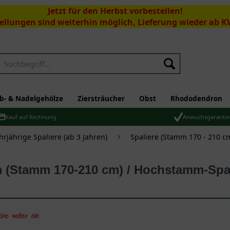
Jetzt für den Herbst vorbestellen!
ellungen sind weiterhin möglich, Lieferung wieder ab K
Suchen
b- & Nadelgehölze
Ziersträucher
Obst
Rhododendron
Kauf auf Rechnung
Anwuchsgarantie
rjährige Spaliere (ab 3 Jahren)
Spaliere (Stamm 170 - 210 c
rm (Stamm 170-210 cm) / Hochstamm-Sp