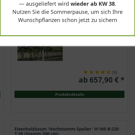
— ausgeliefert wird
wieder ab KW 38
.
Laubhaftend
Nutzen Sie die Sommerpause, um sich Ihre
Kleine
Blütenkätzchen
Wunschpflanzen schon jetzt zu sichern
Sonnig-schattig
Mai
Lieferbar
(
9
)
*
ab 657,90 € *
Produktdetails
Eisenholzbaum 'Hochstamm-Spalier' H:160 B:220
T:20 (Stamm 200 cm)