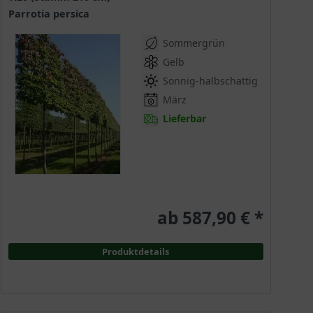
Parrotia persica
Sommergrün
Gelb
Sonnig-halbschattig
März
Lieferbar
ab 587,90 € *
Produktdetails