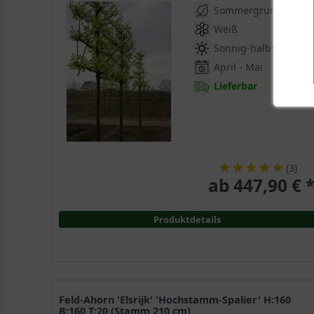
Sommergrün
Weiß
Sonnig-halbschattig
April - Mai
Lieferbar
(
3
)
ab 447,90 € 
Produktdetails
Feld-Ahorn 'Elsrijk' 'Hochstamm-Spalier' H:160
B:160 T:20 (Stamm 210 cm)