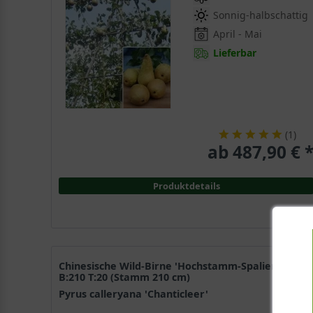
Sonnig-halbschattig
April - Mai
Lieferbar
(
1
)
ab 487,90 € 
Produktdetails
Chinesische Wild-Birne 'Hochstamm-Spalier' H:130
B:210 T:20 (Stamm 210 cm)
Pyrus calleryana 'Chanticleer'