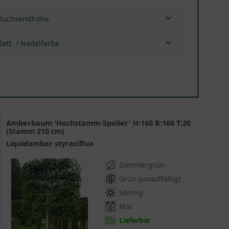
uchsendhöhe
10,0 - 15,0 m
(
9
)
latt- / Nadelfarbe
15,0 - 20,0 m
(
1
)
grün
(
10
)
Amberbaum 'Hochstamm-Spalier' H:160 B:160 T:20
(Stamm 210 cm)
Liquidambar styraciflua
Sommergrün
Grün (unauffällig)
Sonnig
Mai
Lieferbar