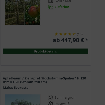
April - Mai
Lieferbar
(
10
)
ab 447,90 € *
Produktdetails
Apfelbaum / Zierapfel 'Hochstamm-Spalier' H:120
B:210 T:20 (Stamm 210 cm)
Malus Evereste
Sommergrün
Rosaweiß