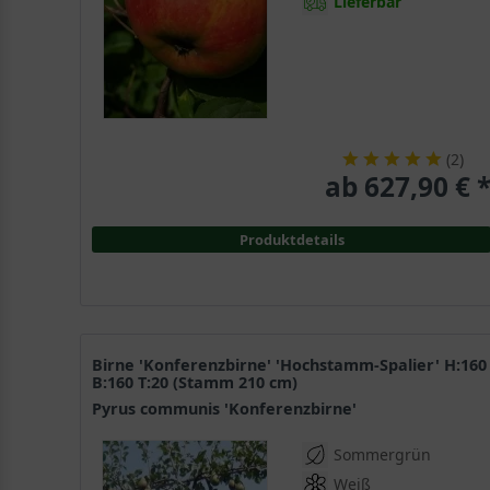
Lieferbar
(
2
)
ab 627,90 € 
Produktdetails
Birne 'Konferenzbirne' 'Hochstamm-Spalier' H:160
B:160 T:20 (Stamm 210 cm)
Pyrus communis 'Konferenzbirne'
Sommergrün
Weiß