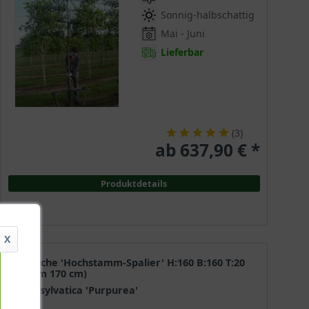
Sonnig-halbschattig
Mai - Juni
Lieferbar
(
3
)
ab 637,90 € *
Produktdetails
X
Blutbuche 'Hochstamm-Spalier' H:160 B:160 T:20
(Stamm 170 cm)
Fagus sylvatica 'Purpurea'