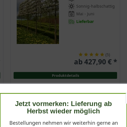
Sonnig-halbschattig
Mai - Juni
Lieferbar
(
5
)
*
ab 427,90 € *
Produktdetails
Jetzt vormerken: Lieferung ab
Blutbuche 'Hochstamm-Spalier' H:160 B:160 T:20
Herbst wieder möglich
(Stamm 210 cm)
Fagus sylvatica 'Purpurea'
Bestellungen nehmen wir weiterhin gerne an