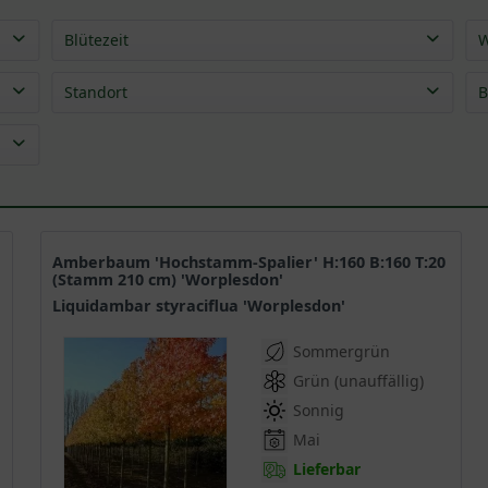
Blütezeit
W
Apr
(
7
)
Standort
B
Mai
(
3
)
Jun
(
1
)
Amberbaum 'Hochstamm-Spalier' H:160 B:160 T:20
(Stamm 210 cm) 'Worplesdon'
Liquidambar styraciflua 'Worplesdon'
Sommergrün
Grün (unauffällig)
Sonnig
Mai
Lieferbar