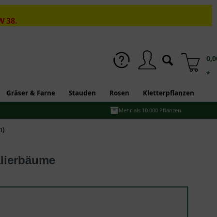
W 38.
0,0
*
Gräser & Farne
Stauden
Rosen
Kletterpflanzen
Mehr als 10.000 Pflanzen
m)
alierbäume