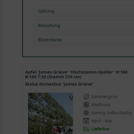
Gattung
Birne - Pyrus
(
1
)
Belaubung
Amberbaum - Liquidambar
(
2
)
sommergrün
(
10
)
Blütenfarbe
Birke - Betula
(
5
)
Eiche - Quercus
(
2
)
keine Blüte
(
2
)
Linde - Tilia
(
4
)
gelb
(
7
)
Platane - Platanus
(
1
)
grün
(
7
)
Rotbuche/Blutbuche-Fagus
(
2
)
Apfel 'James Grieve' 'Hochstamm-Spalier' H:160
B:160 T:20 (Stamm 210 cm)
Wildbirne - Pyrus
(
1
)
Malus domestica 'James Grieve'
Sonstige
(
14
)
Sommergrün
Weißrosa
Sonnig-halbschattig
April - Mai
Lieferbar