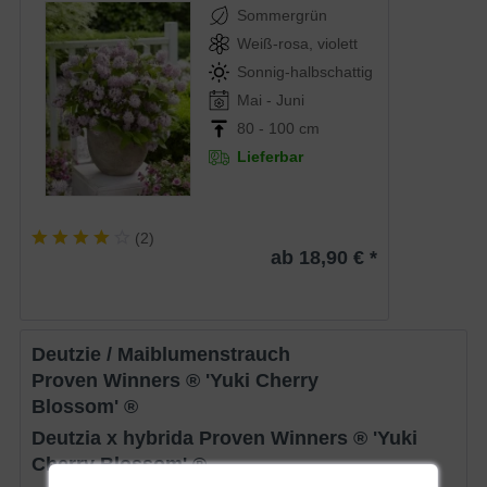
Sommergrün
Weiß-rosa, violett
Sonnig-halbschattig
Mai - Juni
80 - 100 cm
Lieferbar
(
2
)
ab 18,90 € *
Deutzie / Maiblumenstrauch
Proven Winners ® 'Yuki Cherry
Blossom' ®
Deutzia x hybrida Proven Winners ® 'Yuki
Cherry Blossom' ®