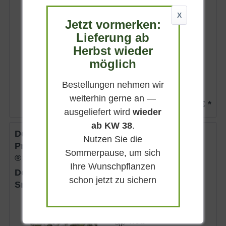
Sommergrün
X
Jetzt vormerken:
Pink
Lieferung ab
Sonnig-halbschattig
Herbst wieder
Mai - Juni
möglich
35 - 60 cm
Lieferbar
Bestellungen nehmen wir
weiterhin gerne an —
21,90 € *
ausgeliefert wird
wieder
ab KW 38
.
Deutzie / Maiblumenstrauch
Nutzen Sie die
Proven Winners ® 'Yuki Snowflake'
Sommerpause, um sich
®
Ihre Wunschpflanzen
Deutzia x hybrida Proven Winners ® 'Yuki
schon jetzt zu sichern
Snowflake' ®
Sommergrün
Weiß