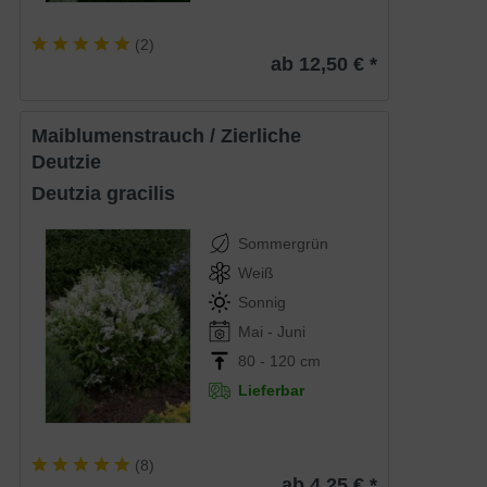
(
2
)
ab 12,50 € *
Maiblumenstrauch / Zierliche
Deutzie
Deutzia gracilis
Sommergrün
Weiß
Sonnig
Mai - Juni
80 - 120 cm
Lieferbar
(
8
)
ab 4,25 € *