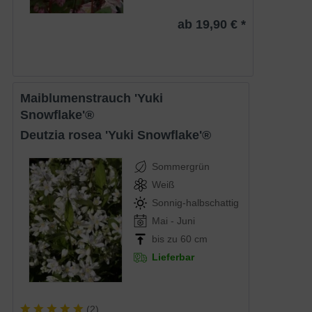
ab 19,90 € *
Maiblumenstrauch 'Yuki
Snowflake'®
Deutzia rosea 'Yuki Snowflake'®
Sommergrün
Weiß
Sonnig-halbschattig
Mai - Juni
bis zu 60 cm
Lieferbar
(
2
)