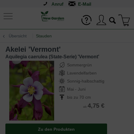
Anruf
Übersicht
Stauden
Akelei 'Vermont'
Aquilegia caerulea (State-Serie) 'Vermont'
Sommergrün
Lavendelfarben
Sonnig-halbschattig
Mai - Juni
bis zu 70 cm
4,75 €
ab
Zu den Produkten