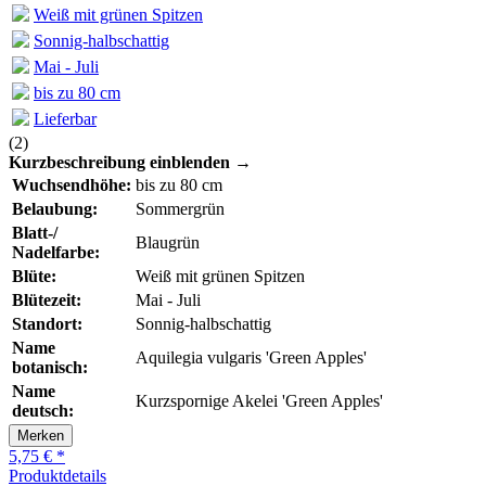
Weiß mit grünen Spitzen
Sonnig-halbschattig
Mai - Juli
bis zu 80 cm
Lieferbar
(
2
)
Kurzbeschreibung einblenden →
Wuchsendhöhe:
bis zu 80 cm
Belaubung:
Sommergrün
Blatt-/
Blaugrün
Nadelfarbe:
Blüte:
Weiß mit grünen Spitzen
Blütezeit:
Mai - Juli
Standort:
Sonnig-halbschattig
Name
Aquilegia vulgaris 'Green Apples'
botanisch:
Name
Kurzspornige Akelei 'Green Apples'
deutsch:
Merken
5,75 € *
Produktdetails