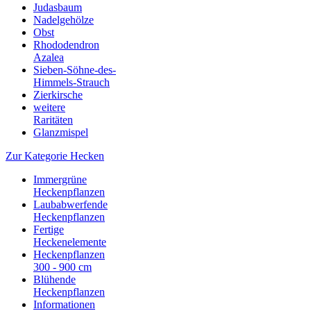
Judasbaum
Nadelgehölze
Obst
Rhododendron
Azalea
Sieben-Söhne-des-
Himmels-Strauch
Zierkirsche
weitere
Raritäten
Glanzmispel
Zur Kategorie Hecken
Immergrüne
Heckenpflanzen
Laubabwerfende
Heckenpflanzen
Fertige
Heckenelemente
Heckenpflanzen
300 - 900 cm
Blühende
Heckenpflanzen
Informationen