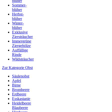
blüher
Sommer-
blüher
Herbst-
blüher
Winter-
blüher
Exklusive
Ziersträucher
Immergrüne
Ziergehölze
Auffällige
Rinde
Wildsträucher
Zur Kategorie Obst
Säulenobst
Apfel
Birne
Brombeere
Erdbeere
Esskastanie
Heidelbeere
Blaubeere