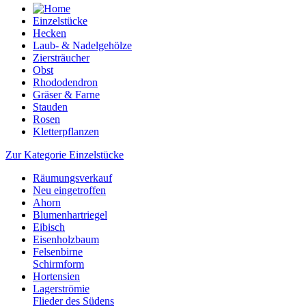
Einzelstücke
Hecken
Laub- & Nadelgehölze
Ziersträucher
Obst
Rhododendron
Gräser & Farne
Stauden
Rosen
Kletterpflanzen
Zur Kategorie Einzelstücke
Räumungsverkauf
Neu eingetroffen
Ahorn
Blumenhartriegel
Eibisch
Eisenholzbaum
Felsenbirne
Schirmform
Hortensien
Lagerströmie
Flieder des Südens