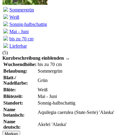
Sommergrün
Weiß
Sonnig-halbschattig
Mai - Juni
bis zu 70 cm
Lieferbar
(
5
)
Kurzbeschreibung einblenden →
Wuchsendhöhe:
bis zu 70 cm
Belaubung:
Sommergrün
Blatt-/
Grün
Nadelfarbe:
Blüte:
Weiß
Blütezeit:
Mai - Juni
Standort:
Sonnig-halbschattig
Name
Aquilegia caerulea (State-Serie) 'Alaska'
botanisch:
Name
Akelei 'Alaska'
deutsch:
Merken