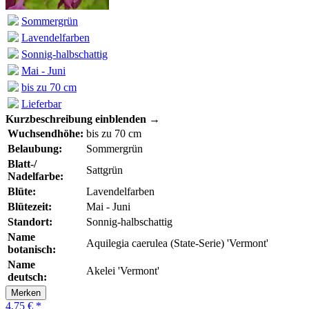
Sommergrün
Lavendelfarben
Sonnig-halbschattig
Mai - Juni
bis zu 70 cm
Lieferbar
Kurzbeschreibung einblenden →
Wuchsendhöhe:
bis zu 70 cm
Belaubung:
Sommergrün
Blatt-/
Sattgrün
Nadelfarbe:
Blüte:
Lavendelfarben
Blütezeit:
Mai - Juni
Standort:
Sonnig-halbschattig
Name
Aquilegia caerulea (State-Serie) 'Vermont'
botanisch:
Name
Akelei 'Vermont'
deutsch:
Merken
4,75 € *