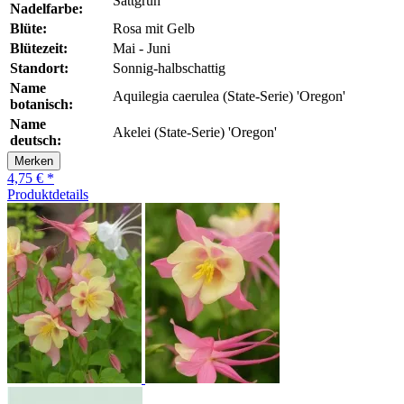
Sattgrün
Nadelfarbe:
Blüte:
Rosa mit Gelb
Blütezeit:
Mai - Juni
Standort:
Sonnig-halbschattig
Name
Aquilegia caerulea (State-Serie) 'Oregon'
botanisch:
Name
Akelei (State-Serie) 'Oregon'
deutsch:
Merken
4,75 € *
Produktdetails