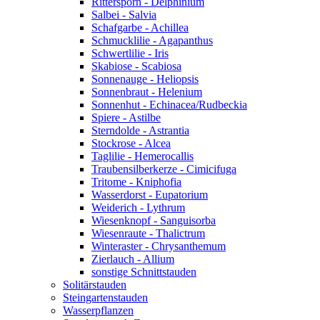
Rittersporn - Delphinium
Salbei - Salvia
Schafgarbe - Achillea
Schmucklilie - Agapanthus
Schwertlilie - Iris
Skabiose - Scabiosa
Sonnenauge - Heliopsis
Sonnenbraut - Helenium
Sonnenhut - Echinacea/Rudbeckia
Spiere - Astilbe
Sterndolde - Astrantia
Stockrose - Alcea
Taglilie - Hemerocallis
Traubensilberkerze - Cimicifuga
Tritome - Kniphofia
Wasserdorst - Eupatorium
Weiderich - Lythrum
Wiesenknopf - Sanguisorba
Wiesenraute - Thalictrum
Winteraster - Chrysanthemum
Zierlauch - Allium
sonstige Schnittstauden
Solitärstauden
Steingartenstauden
Wasserpflanzen