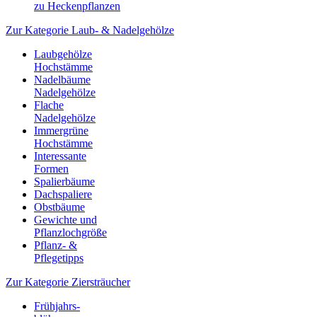
zu Heckenpflanzen
Zur Kategorie Laub- & Nadelgehölze
Laubgehölze
Hochstämme
Nadelbäume
Nadelgehölze
Flache
Nadelgehölze
Immergrüne
Hochstämme
Interessante
Formen
Spalierbäume
Dachspaliere
Obstbäume
Gewichte und
Pflanzlochgröße
Pflanz- &
Pflegetipps
Zur Kategorie Ziersträucher
Frühjahrs-