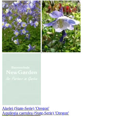
Akelei (State-Serie) 'Oregon'
Aquilegia caerulea (State-Serie) 'Oregon'