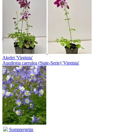
Akelei 'Virginia'
Aquilegia caerulea (State-Serie) 'Virginia'
Sommergrün