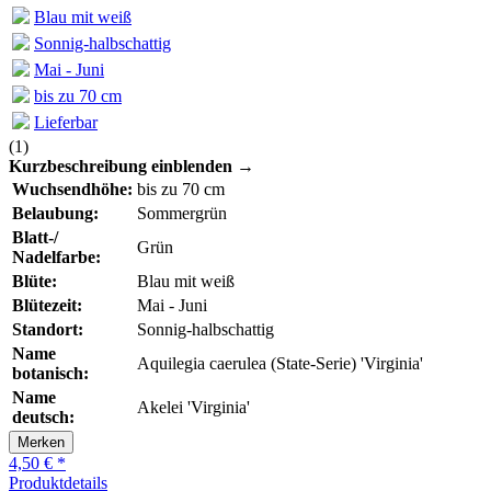
Blau mit weiß
Sonnig-halbschattig
Mai - Juni
bis zu 70 cm
Lieferbar
(
1
)
Kurzbeschreibung einblenden →
Wuchsendhöhe:
bis zu 70 cm
Belaubung:
Sommergrün
Blatt-/
Grün
Nadelfarbe:
Blüte:
Blau mit weiß
Blütezeit:
Mai - Juni
Standort:
Sonnig-halbschattig
Name
Aquilegia caerulea (State-Serie) 'Virginia'
botanisch:
Name
Akelei 'Virginia'
deutsch:
Merken
4,50 € *
Produktdetails