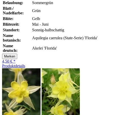
Belaubung:
Sommergrün
Blatt-/
Grün
Nadelfarbe:
Blüte:
Gelb
Blütezeit:
Mai - Juni
Standort:
Sonnig-halbschattig
Name
Aquilegia caerulea (State-Serie) 'Florida'
botanisch:
Name
Akelei 'Florida'
deutsch:
Merken
4,50 € *
Produktdetails