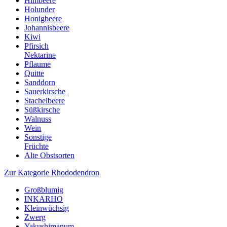
Himbeere
Holunder
Honigbeere
Johannisbeere
Kiwi
Pfirsich
Nektarine
Pflaume
Quitte
Sanddorn
Sauerkirsche
Stachelbeere
Süßkirsche
Walnuss
Wein
Sonstige
Früchte
Alte Obstsorten
Zur Kategorie Rhododendron
Großblumig
INKARHO
Kleinwüchsig
Zwerg
Yakushimanum