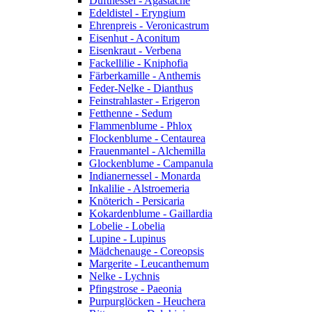
Duftnessel - Agastache
Edeldistel - Eryngium
Ehrenpreis - Veronicastrum
Eisenhut - Aconitum
Eisenkraut - Verbena
Fackellilie - Kniphofia
Färberkamille - Anthemis
Feder-Nelke - Dianthus
Feinstrahlaster - Erigeron
Fetthenne - Sedum
Flammenblume - Phlox
Flockenblume - Centaurea
Frauenmantel - Alchemilla
Glockenblume - Campanula
Indianernessel - Monarda
Inkalilie - Alstroemeria
Knöterich - Persicaria
Kokardenblume - Gaillardia
Lobelie - Lobelia
Lupine - Lupinus
Mädchenauge - Coreopsis
Margerite - Leucanthemum
Nelke - Lychnis
Pfingstrose - Paeonia
Purpurglöcken - Heuchera