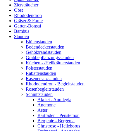
Ziersträucher
Obst
Rhododendron
Gräser & Farne
Garten-Bonsai
Bambus
Stauden
Blütenstauden
Bodendeckerstauden
Gehölzrandstauden
Grabbepflanzungsstauden
Küchen - /Heilkräuterstauden
Polsterstauden
Rabattenstauden
Rasenersatzstauden
Rhododendron - Begleitstauden
Rosenbegleitstauden
Schnittstauden
Akelei - Aquilegia
Anemone
Aster
Bartfaden - Penstemon
Bergenie - Bergenia
Christrose - Helleborus