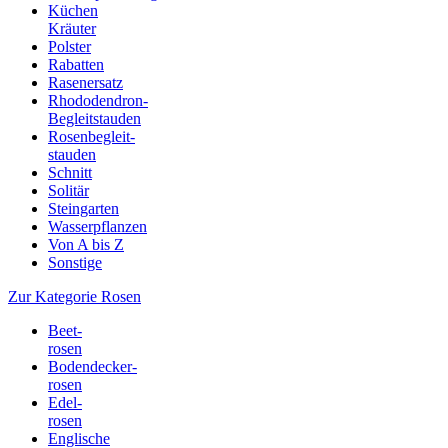
Küchen
Kräuter
Polster
Rabatten
Rasenersatz
Rhododendron-
Begleitstauden
Rosenbegleit-
stauden
Schnitt
Solitär
Steingarten
Wasserpflanzen
Von A bis Z
Sonstige
Zur Kategorie Rosen
Beet-
rosen
Bodendecker-
rosen
Edel-
rosen
Englische