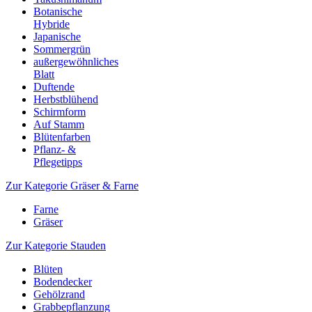
Botanische
Hybride
Japanische
Sommergrün
außergewöhnliches
Blatt
Duftende
Herbstblühend
Schirmform
Auf Stamm
Blütenfarben
Pflanz- &
Pflegetipps
Zur Kategorie Gräser & Farne
Farne
Gräser
Zur Kategorie Stauden
Blüten
Bodendecker
Gehölzrand
Grabbepflanzung