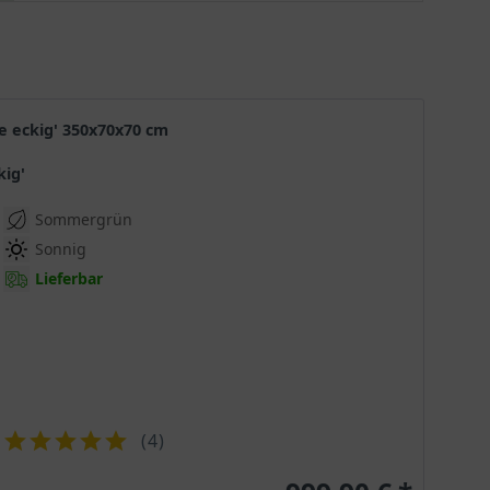
extreme Robustheit und Standorttoleranz machen
diese Gehölz zuzusagen "multifunktional". Ob als
Hecke oder als Solitär - man wir seine Freude
haben. Sie trägt bis ins Frühjahr das verwelkte
Laub. Auch die heimische Tierwelt weiß sich an
dem reichhaltigen Nahrungsangebot der Rot-
le eckig' 350x70x70 cm
Buche zu bedienen.
kig'
Sommergrün
Sonnig
Lieferbar
(
4
)