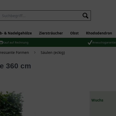
b- & Nadelgehölze
Ziersträucher
Obst
Rhododendron
Kauf auf Rechnung
Anwuchsgarantie
eressante Formen
Säulen (eckig)
he 360 cm
Wuchs