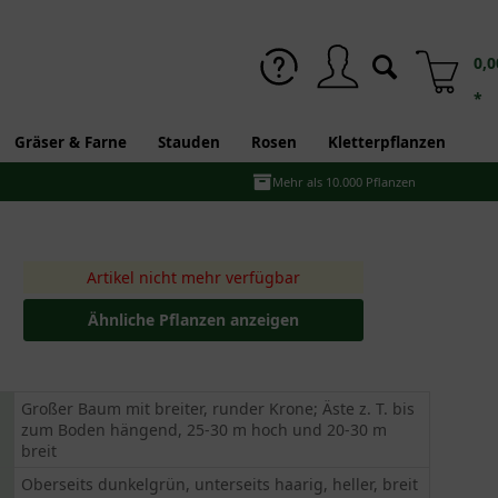
0,0
*
Gräser & Farne
Stauden
Rosen
Kletterpflanzen
Mehr als 10.000 Pflanzen
Artikel nicht mehr verfügbar
Ähnliche Pflanzen anzeigen
Großer Baum mit breiter, runder Krone; Äste z. T. bis
zum Boden hängend, 25-30 m hoch und 20-30 m
breit
Oberseits dunkelgrün, unterseits haarig, heller, breit