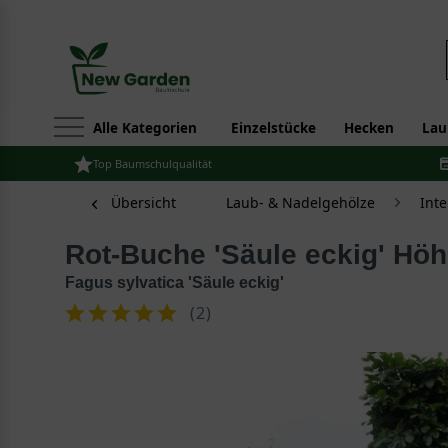
Alle Kategorien
Einzelstücke
Hecken
Lau
Top Baumschulqualität
Übersicht
Laub- & Nadelgehölze
Int
Rot-Buche 'Säule eckig' Hö
Fagus sylvatica 'Säule eckig'
(
2
)