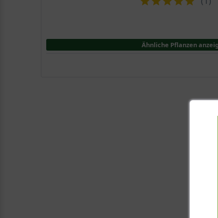
(
1
)
Ähnliche Pflanzen anzei