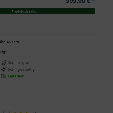
999,90 € *
Produktdetails
Höhe 460 cm
kig'
Sommergrün
Sonnig-schattig
Lieferbar