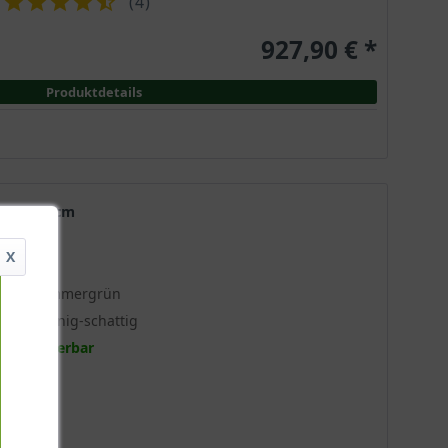
(
4
)
927,90 € *
Produktdetails
Höhe 275 cm
kig'
X
Sommergrün
Sonnig-schattig
Lieferbar