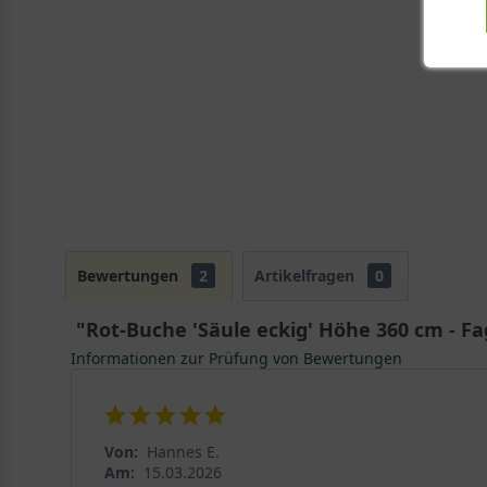
Bewertungen
2
Artikelfragen
0
"Rot-Buche 'Säule eckig' Höhe 360 cm - Fag
Informationen zur Prüfung von Bewertungen
Von:
Hannes E.
Am:
15.03.2026