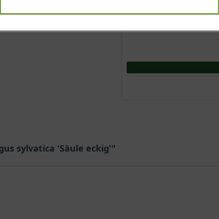
us sylvatica 'Säule eckig'"