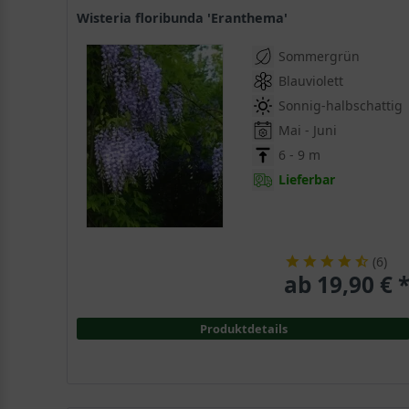
Wisteria floribunda 'Eranthema'
Sommergrün
Blauviolett
Sonnig-halbschattig
Mai - Juni
6 - 9 m
Lieferbar
(
6
)
ab 19,90 € 
Produktdetails