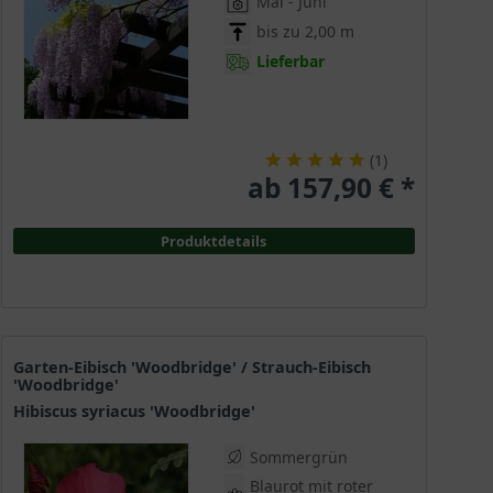
Mai - Juni
bis zu 2,00 m
Lieferbar
(
1
)
ab 157,90 € *
Produktdetails
Garten-Eibisch 'Woodbridge' / Strauch-Eibisch
'Woodbridge'
Hibiscus syriacus 'Woodbridge'
Sommergrün
Blaurot mit roter