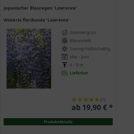
Japanischer Blauregen 'Lawrence'
Wisteria floribunda 'Lawrence'
Sommergrün
Blauviolett
Sonnig-halbschattig
Mai - Juni
6 - 9 m
Lieferbar
(
7
)
ab 19,90 € *
Produktdetails