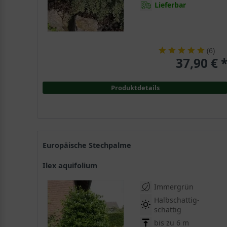
Lieferbar
weiß
(
3
)
(
6
)
37,90 € 
Produktdetails
Europäische Stechpalme
Ilex aquifolium
Immergrün
Halbschattig-
schattig
bis zu 6 m