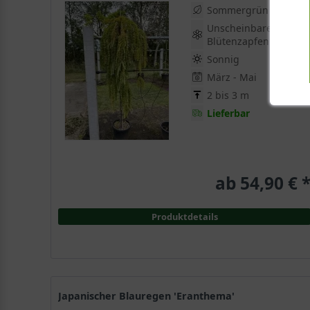
Sommergrün
Unscheinbare
Blütenzapfen
Sonnig
März - Mai
2 bis 3 m
Lieferbar
ab 54,90 € 
Produktdetails
Japanischer Blauregen 'Eranthema'