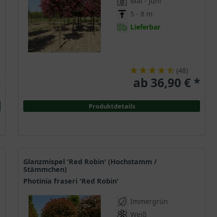
Mai - Juni
5 - 8 m
Lieferbar
(
48
)
*
ab 36,90 € *
Produktdetails
Glanzmispel 'Red Robin' (Hochstamm /
Stämmchen)
Photinia fraseri 'Red Robin'
Immergrün
Weiß