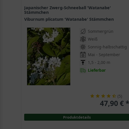
Japanischer Zwerg-Schneeball 'Watanabe'
Stämmchen
Viburnum plicatum 'Watanabe' Stämmchen
Sommergrün
Weiß
Sonnig-halbschattig
Mai - September
1,5 - 2,00 m
Lieferbar
(
5
)
47,90 € 
Produktdetails