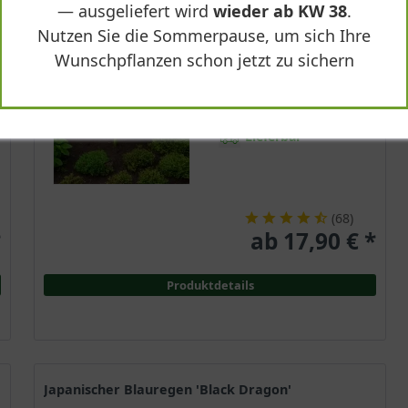
— ausgeliefert wird
wieder ab KW 38
.
Sommergrün
Nutzen Sie die Sommerpause, um sich Ihre
Grüngelb
Wunschpflanzen schon jetzt zu sichern
Sonnig-halbschattig
März - April
bis zu 3 m
Lieferbar
(
68
)
*
ab 17,90 € *
Produktdetails
Japanischer Blauregen 'Black Dragon'