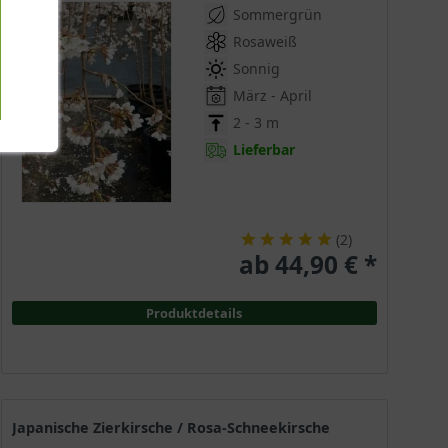
Sommergrün
Rosaweiß
Sonnig
März - April
2 - 3 m
Lieferbar
(
2
)
ab 44,90 € *
Produktdetails
Japanische Zierkirsche / Rosa-Schneekirsche