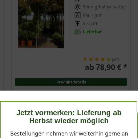
Sonnig-halbschattig
Mai - Juni
3 - 5 m
Lieferbar
(
87
)
*
ab 78,90 € *
Produktdetails
Jetzt vormerken: Lieferung ab
Harlekinweide
Herbst wieder möglich
Salix integra 'Hakuro-nishiki'
Bestellungen nehmen wir weiterhin gerne an