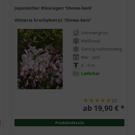
Japanischer Blauregen 'Showa-beni'
Wisteria brachybotrys 'Showa-beni'
Sommergrün
Weißrosa
Sonnig-halbschattig
Mai - Juni
6 - 9 m
Lieferbar
(
2
)
*
ab 19,90 € *
Produktdetails