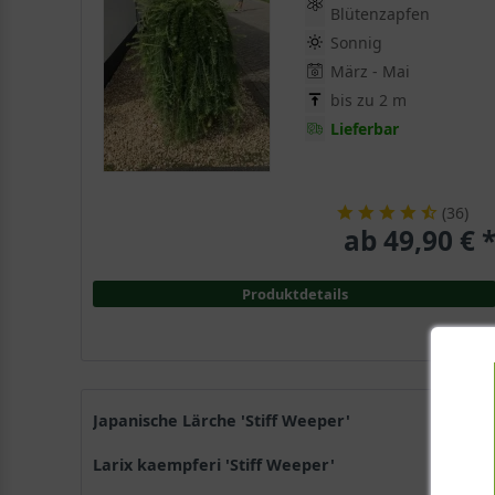
Blütenzapfen
Sonnig
März - Mai
bis zu 2 m
Lieferbar
(
36
)
ab 49,90 € 
Produktdetails
Japanische Lärche 'Stiff Weeper'
Larix kaempferi 'Stiff Weeper'