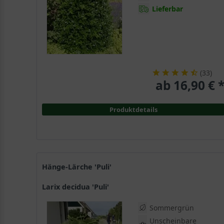
Lieferbar
(
33
)
ab 16,90 € 
Produktdetails
Hänge-Lärche 'Puli'
Larix decidua 'Puli'
Sommergrün
Unscheinbare