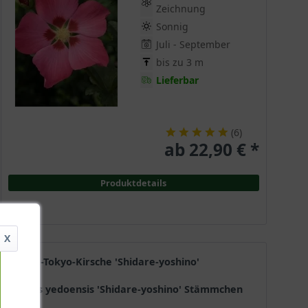
Zeichnung
Sonnig
Juli - September
bis zu 3 m
Lieferbar
(
6
)
ab 22,90 € *
Produktdetails
X
Hänge-Tokyo-Kirsche 'Shidare-yoshino'
Prunus yedoensis 'Shidare-yoshino' Stämmchen