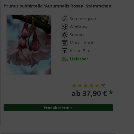
Prunus subhirtella 'Autumnalis Rosea' Stämmchen
Sommergrün
Weißrosa
Sonnig
März - April
bis zu 5 m
Lieferbar
(
3
)
ab 37,90 € *
Produktdetails