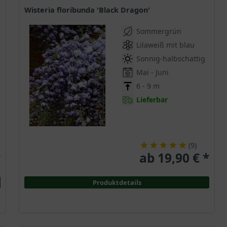
Wisteria floribunda 'Black Dragon'
Sommergrün
Lilaweiß mit blau
Sonnig-halbschattig
Mai - Juni
6 - 9 m
Lieferbar
(
9
)
*
ab 19,90 € *
Produktdetails