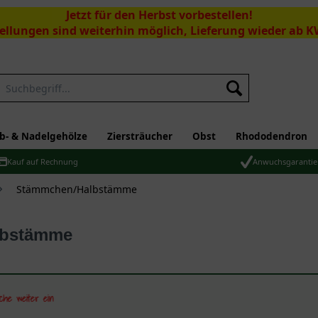
Jetzt für den Herbst vorbestellen!
ellungen sind weiterhin möglich, Lieferung wieder ab K
Suchen
b- & Nadelgehölze
Ziersträucher
Obst
Rhododendron
Kauf auf Rechnung
Anwuchsgarantie
Stämmchen/Halbstämme
lbstämme