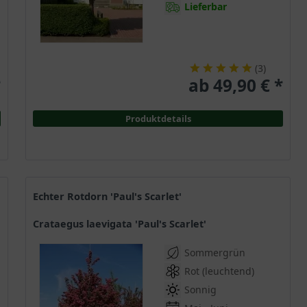
Lieferbar
Weide - Salix
(
1
)
Wein - Vitis
(
1
)
Weißdorn - Crataegus
(
1
)
(
3
)
Zierkirsche - Prunus
(
3
)
*
ab 49,90 € *
Zwergmispel - Cotoneaster
(
4
)
Sonstige
(
2
)
Produktdetails
Echter Rotdorn 'Paul's Scarlet'
Crataegus laevigata 'Paul's Scarlet'
Sommergrün
Rot (leuchtend)
Sonnig