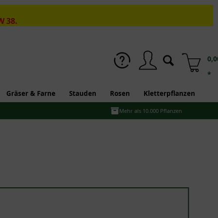
W 38.
0,0
*
Gräser & Farne
Stauden
Rosen
Kletterpflanzen
Mehr als 10.000 Pflanzen