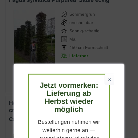
Fagus sylvatica Purpurea 'Säule eckig'
Sommergrün
unscheinbar
Sonnig-schattig
Mai
450 cm Formschnitt
Lieferbar
Artikel nicht mehr verfügbar
X
Jetzt vormerken:
Lieferung ab
Herbst wieder
Hainbuche 'Säule eckig' Höhe 275
möglich
cm
Carpinus betulus 'Säule eckig'
Bestellungen nehmen wir
weiterhin gerne an —
Sommergrün