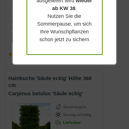
ausgeliefert wird
wieder
Sonnig-schattig
ab KW 38
.
Lieferbar
Nutzen Sie die
Sommerpause, um sich
Ihre Wunschpflanzen
schon jetzt zu sichern
(
1
)
Artikel nicht mehr verfügbar
Hainbuche 'Säule eckig' Höhe 360
cm
Carpinus betulus 'Säule eckig'
Sommergrün
Sonnig-schattig
Lieferbar