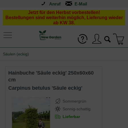
Anruf
Jetzt für den Herbst vorbestellen!
Bestellungen sind weiterhin möglich, Lieferung wieder
ab KW 38.
Säulen (eckig)
Hainbuche 'Säule eckig' 250x60x60
cm
Carpinus betulus 'Säule eckig'
Sommergrün
Sonnig-schattig
Lieferbar