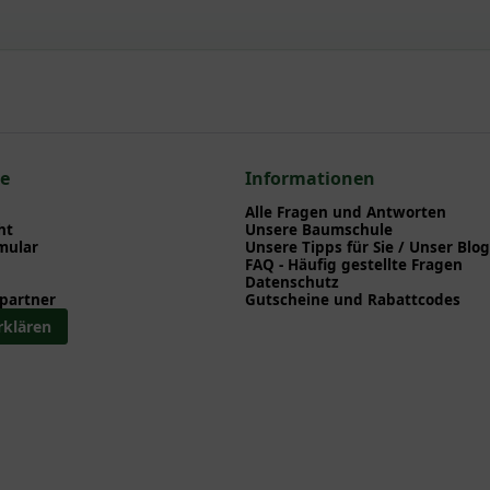
wellan 'Spirale' 250-300 cm (2)
npflanzen einen optimalen Start am neuen Standort geben. Auf der
en zu Pflanzzeitpunkt, Pflege, Bewässerung etc. finden können. Al
nd herunterladen können.
zum hier gezeigten Artikel Cypressocyparis l. Castlewellan 'Spiral
iralen
ce
Informationen
Alle Fragen und Antworten
ht
Unsere Baumschule
mular
Unsere Tipps für Sie / Unser Blog
FAQ - Häufig gestellte Fragen
Datenschutz
partner
Gutscheine und Rabattcodes
rklären