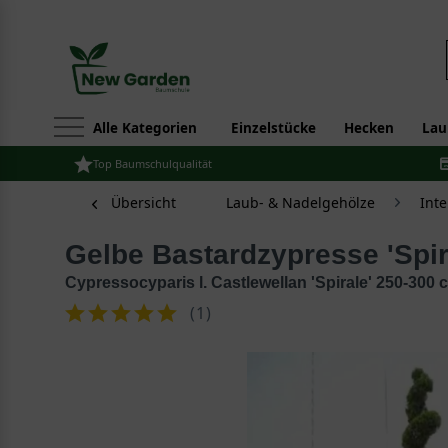
Alle Kategorien
Einzelstücke
Hecken
Lau
Top Baumschulqualität
Übersicht
Laub- & Nadelgehölze
Int
Gelbe Bastardzypresse 'Spir
Cypressocyparis l. Castlewellan 'Spirale' 250-300 c
(
1
)