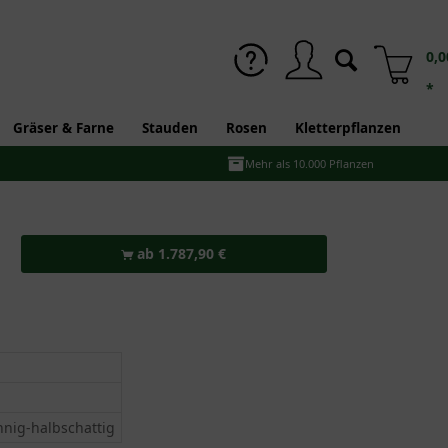
0,0
*
Gräser & Farne
Stauden
Rosen
Kletterpflanzen
Mehr als 10.000 Pflanzen
ab 1.787,90 €
nnig-halbschattig