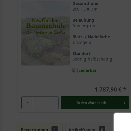
Gesamthöhe
250 - 300 cm
Belaubung
Immergrün
Blatt- / Nadelfarbe
Grüngelb
Standort
Sonnig-halbschattig
Lieferbar
1.787,90 €
-
+
In den
Warenkorb
Bewertungen
1
Artikelfragen
0