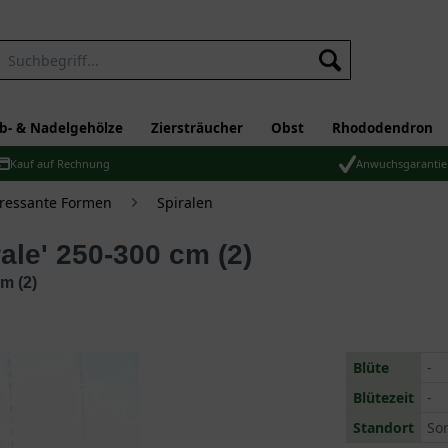
b- & Nadelgehölze
Ziersträucher
Obst
Rhododendron
Kauf auf Rechnung
Anwuchsgarantie
eressante Formen
Spiralen
ale' 250-300 cm (2)
m (2)
Blüte
-
Blütezeit
-
Standort
So