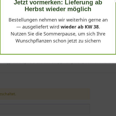
Jetzt vormerken: Lieferung ab
Herbst wieder möglich
 (2) - Cypressocyparis l. Castlewellan 'Spirale' 250
Bestellungen nehmen wir weiterhin gerne an
— ausgeliefert wird
wieder ab KW 38
.
Nutzen Sie die Sommerpause, um sich Ihre
Wunschpflanzen schon jetzt zu sichern
dzypresse 'Spirale' 250-300 cm (2). Kompetent, freundlich und zu
schaltet.