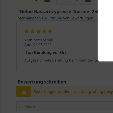
"Gelbe Bastardzypresse 'Spirale' 250-300 cm
Informationen zur Prüfung von Bewertungen
Von:
Svea Schulte
Am:
04.07.2026
Top Beratung vor Ort
Ausgezeichnete Beratung beim Kauf der Gelbe Bastar
Bewertung schreiben
Bewertungen werden nach Überprüfung freige