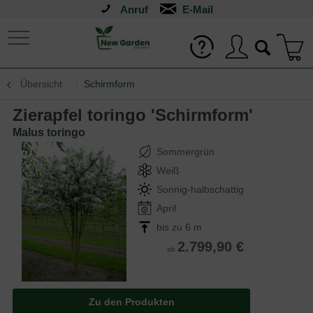
Anruf
Übersicht
Schirmform
Zierapfel toringo 'Schirmform'
Malus toringo
Sommergrün
Weiß
Sonnig-halbschattig
April
bis zu 6 m
2.799,90 €
ab
Zu den Produkten