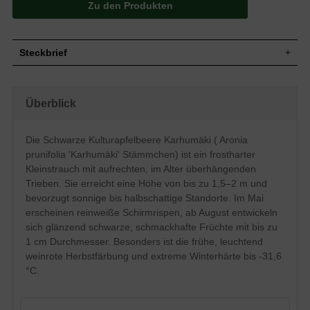
Zu den Produkten
Steckbrief
Kleinstrauch mit vielen kleinen und
straffen aufrechten Trieben, diese sind im
Überblick
Wuchs
Alter etwas überhängend. Die Pflanze
kann eine Höhe und Breite von bis zu 1,5-
2 m erreichen.
Die Schwarze Kulturapfelbeere Karhumäki ( Aronia
Wuchshöhe
1,5 - 2,00 m
prunifolia 'Karhumäki' Stämmchen) ist ein frostharter
Oben dunkelgrün, unten seidig glänzend
bis stumpf, elliptisch, 3-5 cm lang und 2-3
Kleinstrauch mit aufrechten, im Alter überhängenden
Blatt
cm breit; Herbstfärbung leuchtend weinrot
Trieben. Sie erreicht eine Höhe von bis zu 1,5–2 m und
bis dunkelrot, bereits frühe Färbung
bevorzugt sonnige bis halbschattige Standorte. Im Mai
Zuerst rot, dann glänzend schwarz,
Frucht
erscheinen reinweiße Schirmrispen, ab August entwickeln
kugelig, bis zu 1 cm Ø, ab August
sich glänzend schwarze, schmackhafte Früchte mit bis zu
Blüte
Reinweiß, zu 12-20 in Schirmrispen
1 cm Durchmesser. Besonders ist die frühe, leuchtend
Blütezeit
Mai
weinrote Herbstfärbung und extreme Winterhärte bis -31,6
Rinde
Grau-bräunlich
°C.
Wurzeln
Flachwurzler
Boden
Anspruchslos