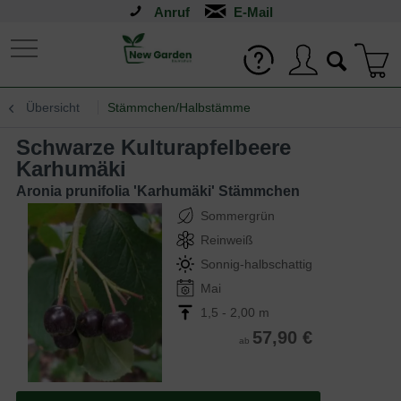
Anruf
Übersicht
Stämmchen/Halbstämme
Schwarze Kulturapfelbeere
Karhumäki
Aronia prunifolia 'Karhumäki' Stämmchen
Sommergrün
Reinweiß
Sonnig-halbschattig
Mai
1,5 - 2,00 m
57,90 €
ab