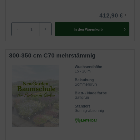
Medizin hat der Ginkgo in den letzten
Jahrzehnten an Bedeutung
dazugewonnen.
412,90 €
-
+
In den
Warenkorb
300-350 cm C70 mehrstämmig
Wuchsendhöhe
15 - 20 m
Belaubung
Sommergrün
Blatt- / Nadelfarbe
Sattgrün
Standort
Sonnig-absonnig
Lieferbar