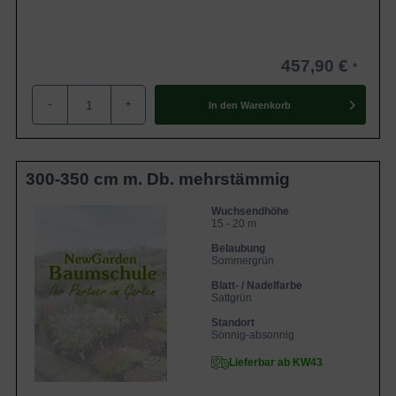
457,90 €
-
+
In den
Warenkorb
300-350 cm m. Db. mehrstämmig
Wuchsendhöhe
15 - 20 m
Belaubung
Sommergrün
Blatt- / Nadelfarbe
Sattgrün
Standort
Sonnig-absonnig
Lieferbar ab KW43