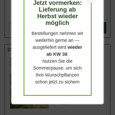
Jetzt vormerken:
Lieferung ab
Herbst wieder
299,90 €
möglich
-
+
In den
Warenkorb
Bestellungen nehmen wir
weiterhin gerne an —
ausgeliefert wird
wieder
200-250 cm m. Db. mehrstämmig
ab KW 38
.
Wuchsendhöhe
Nutzen Sie die
15 - 20 m
Sommerpause, um sich
Belaubung
Sommergrün
Ihre Wunschpflanzen
Blatt- / Nadelfarbe
schon jetzt zu sichern
Sattgrün
Standort
Sonnig-absonnig
Lieferbar ab KW43