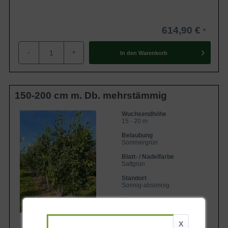
614,90 €
-
+
In den
Warenkorb
150-200 cm m. Db. mehrstämmig
Wuchsendhöhe
15 - 20 m
Belaubung
Sommergrün
Blatt- / Nadelfarbe
Sattgrün
Standort
Sonnig-absonnig
Lieferbar ab KW43
X