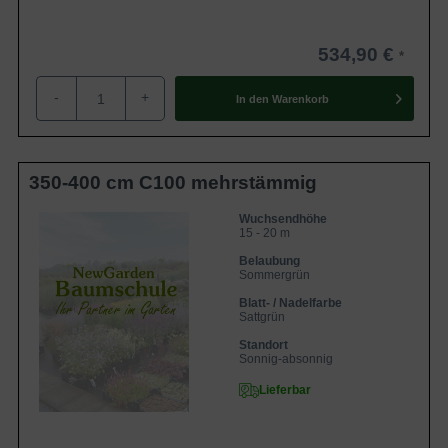
534,90 €
-
+
In den
Warenkorb
350-400 cm C100 mehrstämmig
Wuchsendhöhe
15 - 20 m
Belaubung
Sommergrün
Blatt- / Nadelfarbe
Sattgrün
Standort
Sonnig-absonnig
Lieferbar