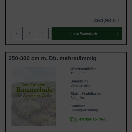
364,90 €
-
+
In den
Warenkorb
250-300 cm m. Db. mehrstämmig
Wuchsendhöhe
15 - 20 m
Belaubung
Sommergrün
Blatt- / Nadelfarbe
Sattgrün
Standort
Sonnig-absonnig
Lieferbar ab KW43