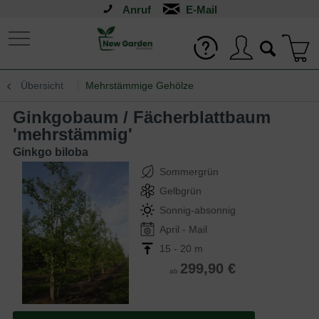
Anruf
Übersicht
Mehrstämmige Gehölze
Ginkgobaum / Fächerblattbaum
'mehrstämmig'
Ginkgo biloba
Sommergrün
Gelbgrün
Sonnig-absonnig
April - Mail
15 - 20 m
299,90 €
ab