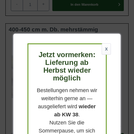
Flügelnuss 'mehrstämmig' ist ein sehr
-
+
In den
Warenkorb
Eigenschaften
auffälliger Solitärbaum, der besonders gut
an Wasserläufen oder auf Rasenflächen
zum Ausdruck kommt.
400-450 cm m. Db. mehrstämmig
Wuchsendhöhe
15 - 20 m
X
Jetzt vormerken:
Belaubung
Sommergrün
Lieferung ab
Blatt- / Nadelfarbe
Herbst wieder
Dunkelgrün
möglich
Standort
Sonnig-halbschattig
Bestellungen nehmen wir
Lieferbar ab KW43
weiterhin gerne an —
ausgeliefert wird
wieder
ab KW 38
.
Nutzen Sie die
744,90 €
Sommerpause, um sich