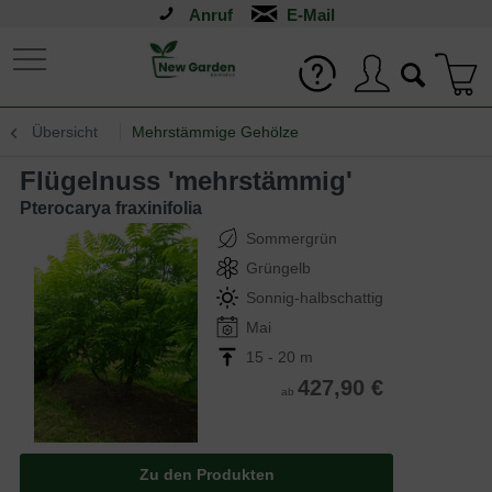
Anruf
Übersicht
Mehrstämmige Gehölze
Flügelnuss 'mehrstämmig'
Pterocarya fraxinifolia
Sommergrün
Grüngelb
Sonnig-halbschattig
Mai
15 - 20 m
427,90 €
ab
Zu den Produkten