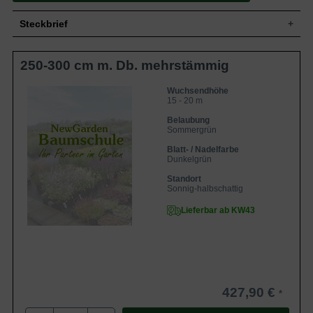
Steckbrief
Großer Baum, mehrstämmig, breit-
250-300 cm m. Db. mehrstämmig
Wuchs
ausladende Krone, schräg aufrechte Äste,
15 bis 20 m hoch und bis zu 15 m breit
Wuchshöhe
15 - 20 m
Wuchsendhöhe
15 - 20 m
Gefiedert, eilänglich, Oberseite
Blatt
dunkelgrün, Unterseite heller,
Belaubung
Herbstfärbung gelb, 8 bis 12 cm lang
Sommergrün
Frucht
Geflügelte Nüsschen
Blatt- / Nadelfarbe
Dunkelgrün
Grün, hängende Kätzchen, bis zu 20 cm
Blüte
lang
Standort
Blütezeit
Mai
Sonnig-halbschattig
Zweige olivgrau, alte Borke schwarzgrau
Rinde
Lieferbar ab KW43
mit hellen Längsfurchen
Flachwurzler, weit ausgebreitet und dicht
Wurzeln
verzweigt
Tiefgründige, feuchte und nährstoffreiche
Boden
Böden
Standort
Sonnig bis absonnig
427,90 €
Die frostharte Pterocarya fraxinifolia /