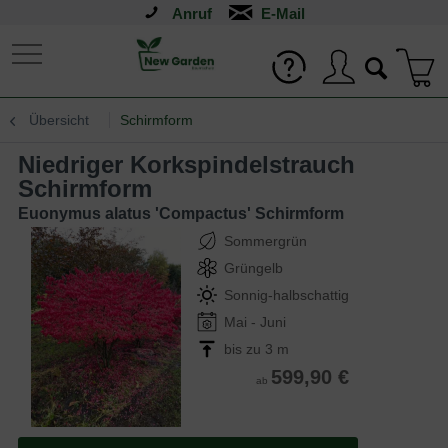
Anruf
Übersicht
Schirmform
Niedriger Korkspindelstrauch
Schirmform
Euonymus alatus 'Compactus' Schirmform
Sommergrün
Grüngelb
Sonnig-halbschattig
Mai - Juni
bis zu 3 m
599,90 €
ab