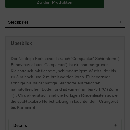
Zu den Produkten
Steckbrief
Kleiner Strauch, breit aufrecht, dicht
Wuchs
verzweigt, flacher runder Wuchs, bis zu 3
Überblick
m hoch und ca. 2 m breit
Wuchshöhe
bis zu 3 m
Sommergrün, länglich-eiförmig, nach
Der Niedrige Korkspindelstrauch 'Compactus' Schirmform (
unten gebogen, am Ende leicht
Blatt
Euonymus alatus 'Compactus') ist ein sommergrüner
zugespitzt, grün, Herbstfärbung leuchtend
orangerot bis karminrot, 4 bis 7 cm lang
Kleinstrauch mit flachem, schirmförmigem Wuchs, der bis
zu 3 m hoch und 2 m breit werden kann. Er bevorzugt
Frucht
Rotorange Kapselfrucht, eher selten
sonnige bis halbschattige Standorte auf feuchten,
Grüngelbe Blüten in Trauben, zahlreich
Blüte
aber eher unscheinbar
nährstoffreichen Böden und ist winterhart bis -34 °C (Zone
4) . Charakteristisch sind die korkigen Rindenleisten sowie
Blütezeit
Mai / Juni
die spektakuläre Herbstfärbung in leuchtendem Orangerot
Rinde
Grünlich, mit korkigen Leisten
bis Karminrot.
Flachwurzler, viele Feinwurzeln, stark
Wurzeln
verzweigt
Generell anspruchslos, bevorzugt jedoch
Boden
feuchte und nährstoffreiche Böden
Details