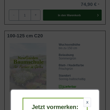
74,90 €
-
+
In den
Warenkorb
100-125 cm C20
Wuchsendhöhe
bis zu 150 cm
Belaubung
Sommergrün
Blatt- / Nadelfarbe
Frischgrün
Standort
Sonnig-halbschattig
Lieferbar
X
Jetzt vormerken: