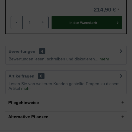
214,90 €
-
+
In den
Warenkorb
Bewertungen
4
Bewertungen lesen, schreiben und diskutieren...
mehr
Artikelfragen
0
Lesen Sie von weiteren Kunden gestellte Fragen zu diesem
Artikel
mehr
Pflegehinweise
Alternative Pflanzen
Pflanz- und Pflegetipps Viburnum plicatum 'Molly
Schroeder' / Japanischer Schneeball 'Molly