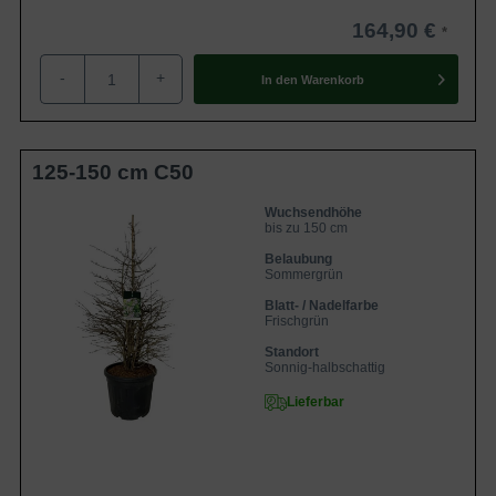
164,90 €
-
+
In den
Warenkorb
125-150 cm C50
Wuchsendhöhe
bis zu 150 cm
Belaubung
Sommergrün
Blatt- / Nadelfarbe
Frischgrün
Standort
Sonnig-halbschattig
Lieferbar