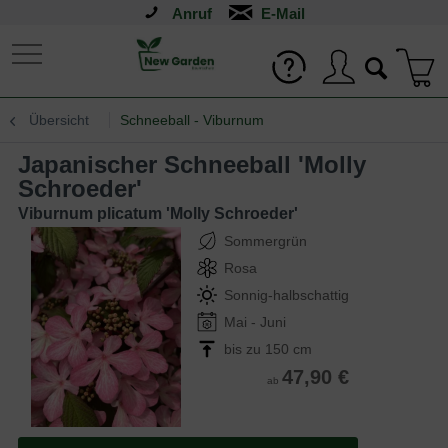
Anruf
Übersicht
Schneeball - Viburnum
Japanischer Schneeball 'Molly
Schroeder'
Viburnum plicatum 'Molly Schroeder'
Sommergrün
Rosa
Sonnig-halbschattig
Mai - Juni
bis zu 150 cm
47,90 €
ab