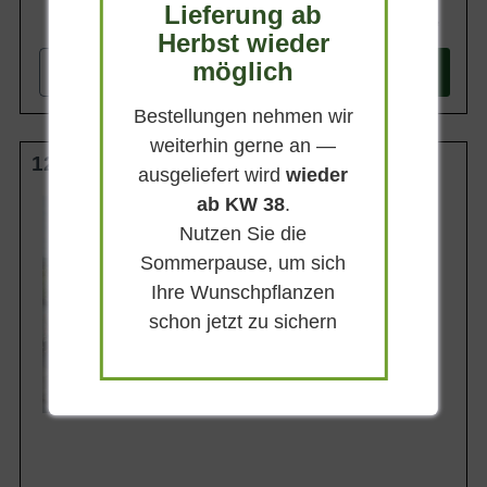
Lieferung ab
137,90 €
Herbst wieder
möglich
-
+
In den
Warenkorb
Bestellungen nehmen wir
weiterhin gerne an —
125-150 cm C20
ausgeliefert wird
wieder
ab KW 38
.
Wuchsendhöhe
bis zu 150 cm
Nutzen Sie die
Belaubung
Sommerpause, um sich
Sommergrün
Ihre Wunschpflanzen
Blatt- / Nadelfarbe
Frischgrün
schon jetzt zu sichern
Standort
Sonnig-halbschattig
Lieferbar