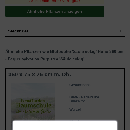
Artikel nicht mehr verfügbar
Ähnliche Pflanzen anzeigen
Steckbrief
Wuchs
Jahreszuwachs bis zu 40 cm.
Wuchshöhe
360 cm Formschnitt
Ähnliche Pflanzen wie Blutbuche 'Säule eckig' Höhe 360 cm
Dunkelrot glänzend, oval, anschließend
Blatt
- Fagus sylvatica Purpurea 'Säule eckig'
matt schwarzrot
Frucht
Stachelige Fruchtbecher
360 x 75 x 75 cm m. Db.
Kugelige Büschel (m), becherförmige
Blüte
Hülle (w)
Gesamthöhe
Blütezeit
Mai
Frischtriebe graubraun, später glatte,
Rinde
silbergraue Borke
Blatt- / Nadelfarbe
Dunkelrot
Boden
Relativ anspruchslos
Wurzel
Standort
Sonnig - vollschattig
Die Fagus sylvatica Purpurea 'Säule
eckig' 420x90x90 cm / Blutbuche 'Säule
Standort
Sonnig-schattig
eckig' 420x90x90 cm ist extrem
Eigenschaften