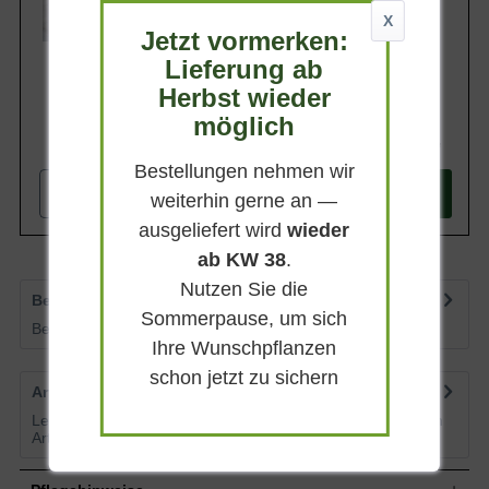
schnittverträglich, sehr frosthart und
Lieferbar
zugleich ein ansprechendes Element zur
X
Jetzt vormerken:
Weggestaltung.
Lieferung ab
Herbst wieder
möglich
744,90 €
Bestellungen nehmen wir
-
+
In den
Warenkorb
weiterhin gerne an —
ausgeliefert wird
wieder
ab KW 38
.
Nutzen Sie die
Bewertungen
3
Sommerpause, um sich
Bewertungen lesen, schreiben und diskutieren...
mehr
Ihre Wunschpflanzen
schon jetzt zu sichern
Artikelfragen
0
Lesen Sie von weiteren Kunden gestellte Fragen zu diesem
Artikel
mehr