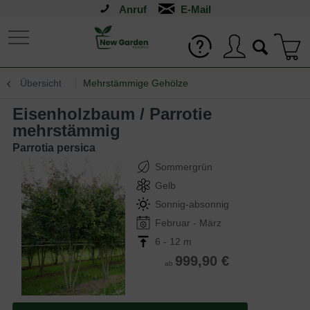
Anruf
Übersicht
Mehrstämmige Gehölze
Eisenholzbaum / Parrotie
mehrstämmig
Parrotia persica
Sommergrün
Gelb
Sonnig-absonnig
Februar - März
6 - 12 m
999,90 €
ab