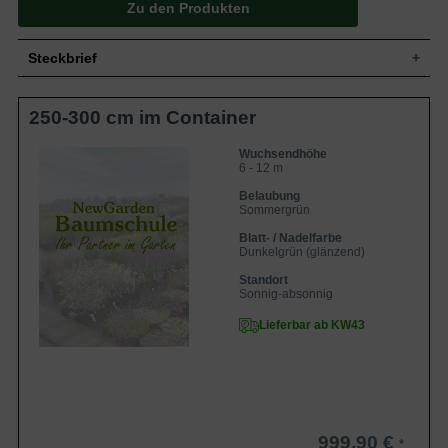
Zu den Produkten
Steckbrief
Großer Strauch bis kleiner Baum, oft
250-300 cm im Container
Wuchs
mehrstämmig, aufrecht, weit ausladend, 6
bis 12 m hoch und ebenso breit
Wuchshöhe
6 - 12 m
Wuchsendhöhe
6 - 12 m
Eiförmig, ledrig, glänzend dunkelgrün,
Unterseite heller, im Austrieb roter
Belaubung
Blatt
Blattrand, Herbstfärbung von gelb über
Sommergrün
rotorange bis purpurfarben, 5 bis 10 cm
Blatt- / Nadelfarbe
lang
Dunkelgrün (glänzend)
Frucht
Gehornte, braune Kapselfrüchte
Standort
Gelbe Einzelblüten in Büscheln mit roten
Blüte
Sonnig-absonnig
Staubgefäßen
Blütezeit
Februar / März
Lieferbar ab KW43
Äste olivbraun, Rinde hellgrau mit
Rinde
violettbraunen Flecken, abblätternd
Wurzeln
Flaches und feines Wurzelsystem
Anpassungsfähig, jedoch ausreichend
Boden
frisch und feucht
999,90 €