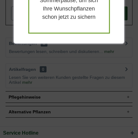
Sommerpause, um sich
Ihre Wunschpflanzen
-
+
In den
Warenkorb
schon jetzt zu sichern
Bewertungen
8
Bewertungen lesen, schreiben und diskutieren...
mehr
Artikelfragen
0
Lesen Sie von weiteren Kunden gestellte Fragen zu diesem
Artikel
mehr
Pflegehinweise
Alternative Pflanzen
Pflanz- und Pflegetipps Parrotia persica /
Eisenholzbaum / Parrotie 'mehrstämmig'
Service Hotline
Sie suchen eine Alternative?
Mit ein paar kleinen Tipps und Tricks kann man