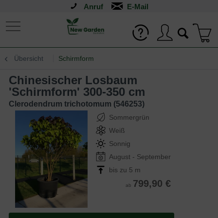
Anruf
Übersicht
Schirmform
Chinesischer Losbaum
'Schirmform' 300-350 cm
Clerodendrum trichotomum (546253)
Sommergrün
Weiß
Sonnig
August - September
bis zu 5 m
799,90 €
ab