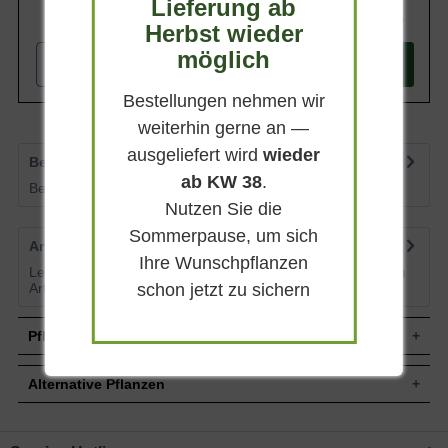
Lieferung ab
1.599,95 €
Herbst wieder
möglich
-
+
In den
Warenkorb
Bestellungen nehmen wir
weiterhin gerne an —
ausgeliefert wird
wieder
Bewertungen
0
ab KW 38
.
Bewertungen lesen, schreiben und diskutieren...
mehr
Nutzen Sie die
Sommerpause, um sich
Artikelfragen
0
Ihre Wunschpflanzen
Lesen Sie von weiteren Kunden gestellte Fragen zu diesem
schon jetzt zu sichern
Artikel
mehr
Pflegehinweise
Alternative Pflanzen
Pflanz- und PflegetippsTaxus baccata 130 cm
breit x 250 cm hoch Stammhöhe 150 / Heimische