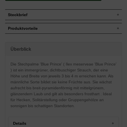
Steckbrief
Jährl.
Bis zu 30 cm
Produktvorteile
Zuwachs
Wuchshöhe
3 bis 4 m
pflegeleicht
Wuchsbreite
3 bis 4 m
standorttolerant
robust
Aufrecht bis breit-pyramidenförmig,
Überblick
Wuchsform
schnittverträglich
dichtbuschig und gut verzweigt
bildet undurchdringliche Hecken
Immergrün, elliptisch, am Ende
trockenheitsresistent
Die Stechpalme 'Blue Prince' ( Ilex meserveae 'Blue Prince'
zugespitzt, gewellter Rand, mit weichen
sehr frosthart und windfest
Blatt
Dornen besetzt, mittelgrün glänzend, bis
) ist ein immergrüner, dichtbuschiger Strauch, der eine
verträgt keine Staunässe
zu 5 cm lang
langsamwüchsig
Höhe und Breite von jeweils 3 bis 4 m erreichen kann. Als
Frucht
Keine
männliche Sorte bildet sie keine Früchte aus. Sie wächst
Blüte
Weiß, im Mai
aufrecht bis breit-pyramidenförmig mit mittelgrünem,
Feuchte, humose, gut durchlässige
glänzendem Laub und gilt als besonders frosthart . Ideal
Boden
Böden, Staunässe vermeiden
für Hecken, Solitärstellung oder Gruppengehölze an
Standort
Sonnig bis schattig
sonnigen bis schattigen Standorten.
Solitärstellung, Gruppengehölz,
Verwendung
Heckenpflanze
Die Ilex meserveae 'Blue Prince' erweist
Details
sich als eine der frosthärtesten