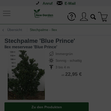
Anruf
Übersicht
Stechpalme - Ilex
Stechpalme 'Blue Prince'
Ilex meserveae 'Blue Prince'
Immergrün
Sonnig - schattig
3 bis 4 m
22,95 €
ab
Zu den Produkten