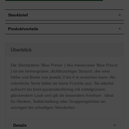
Steckbrief
Jährl.
Bis zu 30 cm
Produktvorteile
Zuwachs
Wuchshöhe
3 bis 4 m
pflegeleicht
Wuchsbreite
3 bis 4 m
standorttolerant
robust
Aufrecht bis breit-pyramidenförmig,
Überblick
Wuchsform
schnittverträglich
dichtbuschig und gut verzweigt
bildet undurchdringliche Hecken
Immergrün, elliptisch, am Ende
trockenheitsresistent
Die Stechpalme 'Blue Prince' ( Ilex meserveae 'Blue Prince'
zugespitzt, gewellter Rand, mit weichen
sehr frosthart und windfest
Blatt
Dornen besetzt, mittelgrün glänzend, bis
) ist ein immergrüner, dichtbuschiger Strauch, der eine
verträgt keine Staunässe
zu 5 cm lang
langsamwüchsig
Höhe und Breite von jeweils 3 bis 4 m erreichen kann. Als
Frucht
Keine
männliche Sorte bildet sie keine Früchte aus. Sie wächst
Blüte
Weiß, im Mai
aufrecht bis breit-pyramidenförmig mit mittelgrünem,
Feuchte, humose, gut durchlässige
glänzendem Laub und gilt als besonders frosthart . Ideal
Boden
Böden, Staunässe vermeiden
für Hecken, Solitärstellung oder Gruppengehölze an
Standort
Sonnig bis schattig
sonnigen bis schattigen Standorten.
Solitärstellung, Gruppengehölz,
Verwendung
Heckenpflanze
Die Ilex meserveae 'Blue Prince' erweist
Details
sich als eine der frosthärtesten