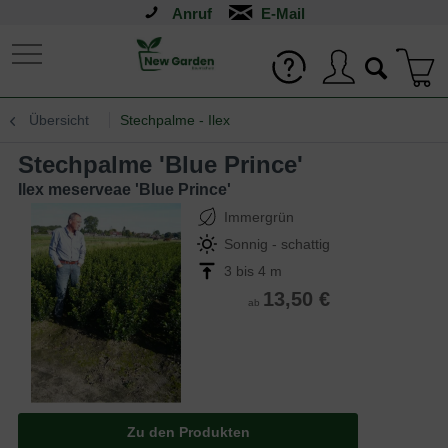
Anruf
Übersicht
Stechpalme - Ilex
Stechpalme 'Blue Prince'
Ilex meserveae 'Blue Prince'
Immergrün
Sonnig - schattig
3 bis 4 m
13,50 €
ab
Zu den Produkten