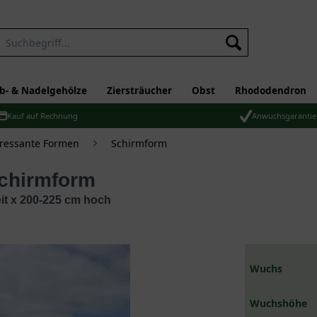
b- & Nadelgehölze
Ziersträucher
Obst
Rhododendron
Kauf auf Rechnung
Anwuchsgarantie
eressante Formen
Schirmform
Schirmform
it x 200-225 cm hoch
Wuchs
Wuchshöhe