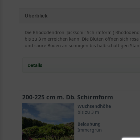
Überblick
Die Rhododendron 'Jacksonii' Schirmform ( Rhododendro
bis zu 3 m erreichen kann. Die Blüten öffnen sich rosa
und saure Böden an sonnigen bis halbschattigen Stando
Details
Besonderheiten und Eigenschaften vom Rhodode
200-225 cm m. Db. Schirmform
Wuchsendhöhe
Wuchshöhe und Wuchsform
bis zu 3 m
Der Rhododendron 'Jacksonii' Schirmform, auch bekan
Belaubung
Erscheinung. Diese Sorte erreicht eine beeindruckende
Immergrün
jedem Garten eine elegante Note. Mit seinen ausladen