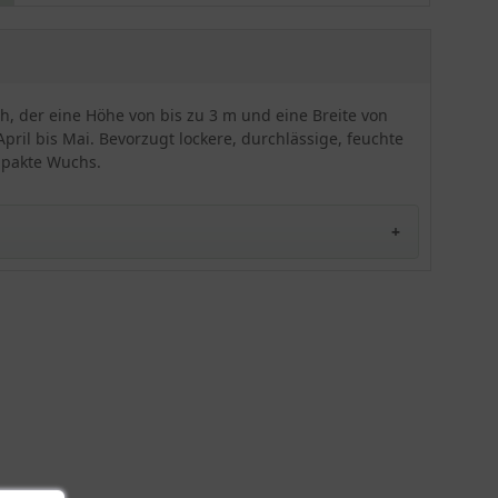
überzeugt!
h, der eine Höhe von bis zu 3 m und eine Breite von
pril bis Mai. Bevorzugt lockere, durchlässige, feuchte
ompakte Wuchs.
 200-225 cm hoch
 besonderen Eigenschaften und seiner beeindruckenden
 Schirmform ist er besonders attraktiv und verleiht
ur, die sowohl als Solitärpflanze als auch in