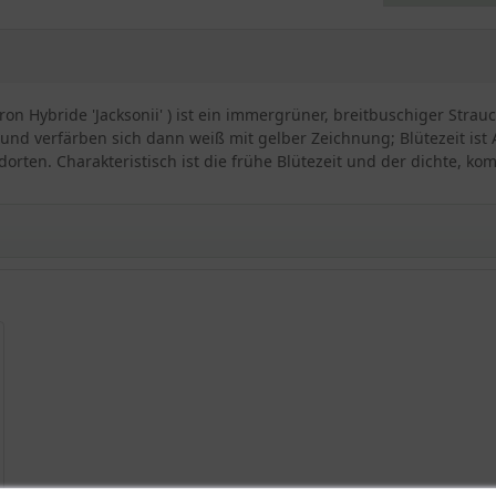
n Hybride 'Jacksonii' ) ist ein immergrüner, breitbuschiger Strauc
 und verfärben sich dann weiß mit gelber Zeichnung; Blütezeit ist A
rten. Charakteristisch ist die frühe Blütezeit und der dichte, k
ndron Hybride 'Jacksonii' Schirmform 225-250 cm breit x
nt als Rhododendron Hybride 'Jacksonii', beeindruckt mit seinen
 Breite von 225-250 cm und eine Höhe von 200-225 cm. Durch seine
den Ästen und dem kompakten Wuchs bildet er eine imposante Strukt