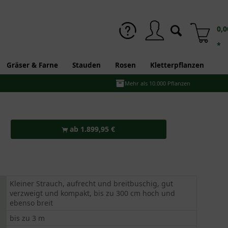
0,0
*
Gräser & Farne
Stauden
Rosen
Kletterpflanzen
Mehr als 10.000 Pflanzen
ab 1.899,95 €
Kleiner Strauch, aufrecht und breitbuschig, gut
verzweigt und kompakt, bis zu 300 cm hoch und
ebenso breit
bis zu 3 m