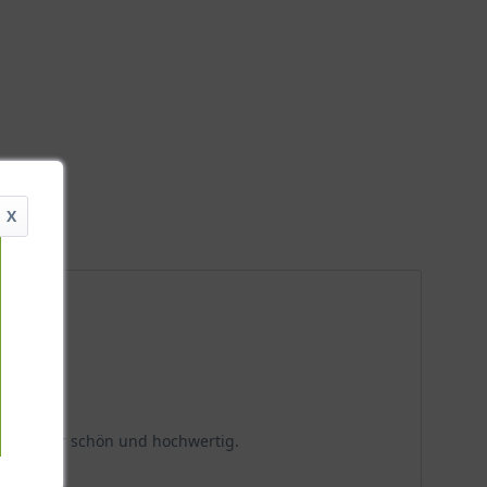
X
9)"
 unfassbar schön und hochwertig.