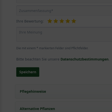
Ihre Bewertung:
Die mit einem * markierten Felder sind Pflichtfelder.
Bitte beachten Sie unsere
Datenschutzbestimmungen
.
Speichern
Pflegehinweise
Pflanz- und Pflegetipps Ulmus minor 'Jacqueline H
Alternative Pflanzen