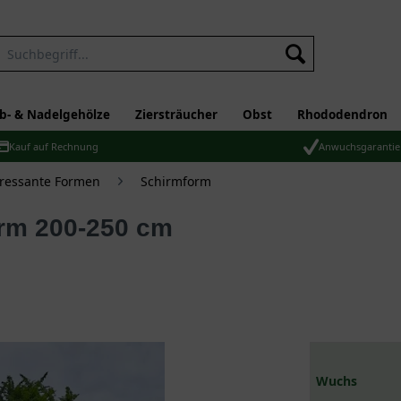
b- & Nadelgehölze
Ziersträucher
Obst
Rhododendron
Kauf auf Rechnung
Anwuchsgarantie
eressante Formen
Schirmform
Wuchs