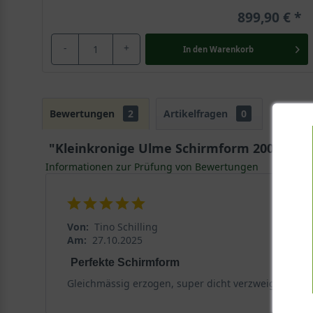
899,90 €
-
+
In den
Warenkorb
Bewertungen
2
Artikelfragen
0
"Kleinkronige Ulme Schirmform 200-250 cm 
Informationen zur Prüfung von Bewertungen
Von:
Tino Schilling
Am:
27.10.2025
Perfekte Schirmform
Gleichmässig erzogen, super dicht verzweigt, super