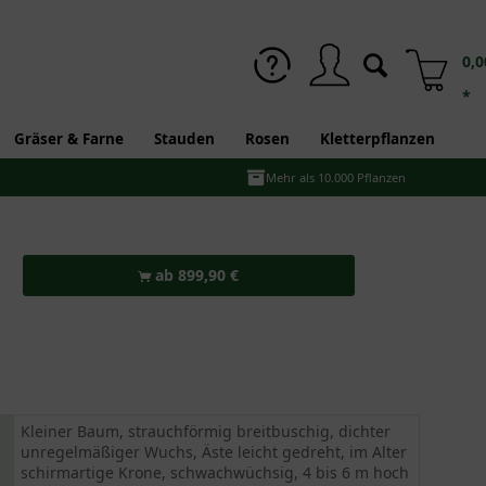
0,0
*
Gräser & Farne
Stauden
Rosen
Kletterpflanzen
Mehr als 10.000 Pflanzen
ab 899,90 €
Kleiner Baum, strauchförmig breitbuschig, dichter
unregelmäßiger Wuchs, Äste leicht gedreht, im Alter
schirmartige Krone, schwachwüchsig, 4 bis 6 m hoch