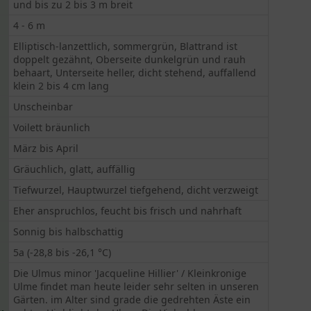
und bis zu 2 bis 3 m breit
4 - 6 m
Elliptisch-lanzettlich, sommergrün, Blattrand ist
doppelt gezähnt, Oberseite dunkelgrün und rauh
behaart, Unterseite heller, dicht stehend, auffallend
klein 2 bis 4 cm lang
Unscheinbar
Voilett bräunlich
März bis April
Gräuchlich, glatt, auffällig
Tiefwurzel, Hauptwurzel tiefgehend, dicht verzweigt
Eher anspruchlos, feucht bis frisch und nahrhaft
Sonnig bis halbschattig
5a (-28,8 bis -26,1 °C)
Die Ulmus minor 'Jacqueline Hillier' / Kleinkronige
Ulme findet man heute leider sehr selten in unseren
Gärten. im Alter sind grade die gedrehten Äste ein