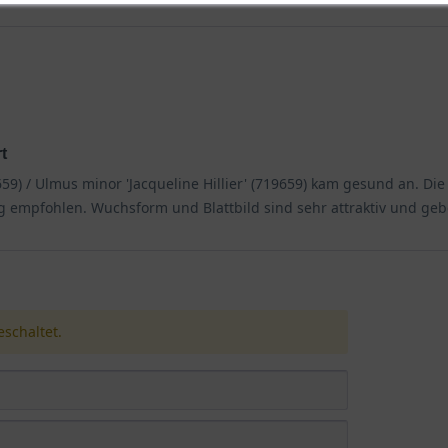
t
9) / Ulmus minor 'Jacqueline Hillier' (719659) kam gesund an. Die
ig empfohlen. Wuchsform und Blattbild sind sehr attraktiv und geb
schaltet.