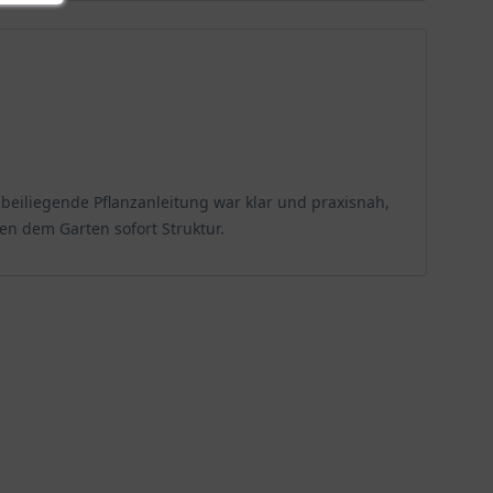
 beiliegende Pflanzanleitung war klar und praxisnah,
en dem Garten sofort Struktur.