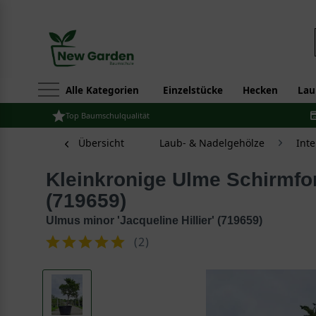
Alle Kategorien
Einzelstücke
Hecken
Lau
Top Baumschulqualität
Übersicht
Laub- & Nadelgehölze
Int
Kleinkronige Ulme Schirmform 200-250 cm
(719659)
Ulmus minor 'Jacqueline Hillier' (719659)
(
2
)