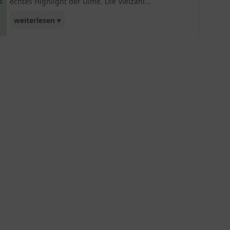
:
echtes Highlight der Ulme. Die Vielzahl...
weiterlesen ▾
der kleinen Blätter lassen die Ulme sehr edel
wirken. Aufgrund des schwachen Wuchses sehr
gut für kleine Gärten geeignet. Die Sorte ist
zudem gut winterhart und sehr resistent. Die
Ulmus minor 'Jacqueline Hillier' / Kleinkronige
Ulme wird häufig als Grundlage für einen
Gartenbonsai verwendet.