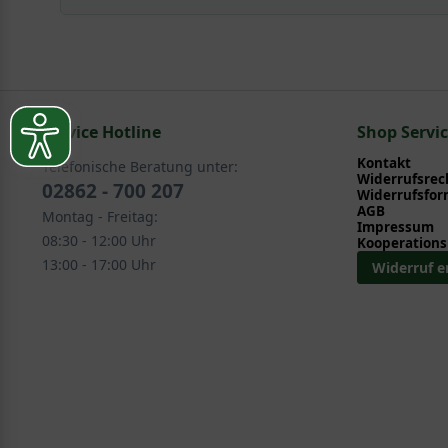
Mit ein paar kleinen Tipps und Tricks kann man Garte
Pflege- und Pflanztipps
, wo Sie zahlreiche Information
Sie suchen eine Alternative?
Pflegeanleitung zum Download an, die Sie nachstehe
In folgenden Kategorien finden Sie schöne Alternativen
Service Hotline
Laub- und Nadelgehölze > Laubgehölze > Ulme - U
Shop Servi
Kontakt
Telefonische Beratung unter:
Widerrufsrec
02862 - 700 207
Widerrufsfor
AGB
Montag - Freitag:
Impressum
08:30 - 12:00 Uhr
Kooperations
13:00 - 17:00 Uhr
Widerruf e