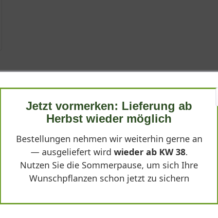
(719659) - Ulmus minor 'Jacqueline Hillier' (71965
Jetzt vormerken: Lieferung ab
Herbst wieder möglich
Bestellungen nehmen wir weiterhin gerne an
— ausgeliefert wird
wieder ab KW 38
.
Nutzen Sie die Sommerpause, um sich Ihre
Wunschpflanzen schon jetzt zu sichern
 kräftiger Stamm, die Pflanze überzeugt auf ganzer Linie, einfach