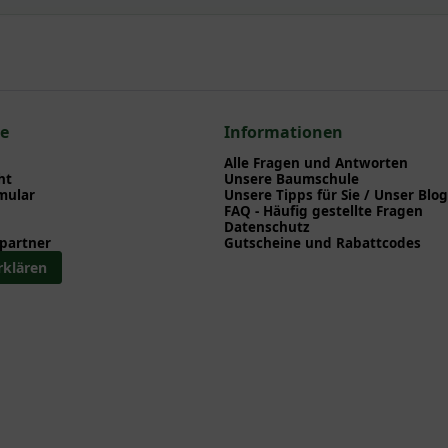
npflanzen einen optimalen Start am neuen Standort geben. Auf der
en zu Pflanzzeitpunkt, Pflege, Bewässerung etc. finden können. Al
nd herunterladen können.
 zum hier gezeigten Artikel Ulmus minor 'Jacqueline Hillier' / Kle
lmus
ce
Informationen
Alle Fragen und Antworten
ht
Unsere Baumschule
mular
Unsere Tipps für Sie / Unser Blog
FAQ - Häufig gestellte Fragen
Datenschutz
partner
Gutscheine und Rabattcodes
rklären